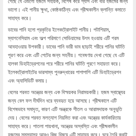
গেছে যে এগুলো হজমে সহায়ক, বিশেষ করে গ্যাস এবং ধীর হজমের জন্য
ভালো। এই পানীয় ক্ষুধা, কোষ্ঠকাঠিন্য এবং গ্রীষ্মকালীন ক্লান্তি কমাতে
সাহায্য করে।
ডাবের পানি হলো প্রকৃতির ইলেকট্রোলাইট পানীয়। পটাশিয়াম,
ম্যাগনেসিয়াম এবং অল্প পরিমাণে সোডিয়ামের উৎস হওয়ায় এটি গরম
আবহাওয়ায় উপকারী। ডাবের পানি ভারী ভাব ছাড়াই শরীরে পানির ঘাটতি
পূরণ করে এবং এটি পেটের জন্য সহনীয়। গবেষণায় দেখা গেছে যে এটি
হালকা ডিহাইড্রেশনের পরে শরীরে পানির ঘাটতি পূরণে সহায়তা করে।
ইলেকট্রোলাইটের ভারসাম্য পুনরুদ্ধারের পাশাপাশি এটি ডিহাইড্রেশন
এবং অ্যাসিডিটি কমায়।
বেলের শরবত অন্ত্রের জন্য এক বিস্ময়কর নিরাময়কারী। হজম স্বাস্থ্যের
জন্য বেল ফল দীর্ঘদিন ধরে ব্যবহৃত হয়ে আসছে। গ্রীষ্মকালে এটি
বিশেষভাবে সমাদৃত, কারণ এটি অন্ত্রকে শীতল ও আরামদায়ক অনুভূতি
দেয়। বেলের শরবত মলত্যাগ নিয়মিত করা এবং অন্ত্রের কার্যকারিতায়
সাহায্য করে। পাতলা পায়খানা, অন্ত্রের অস্বস্তি এবং গ্রীষ্মকালীন
হজমের সমস্যাসহ আরও কিছু বিষয়ে এটি সাহায্য করে। ঘরে তৈরি করাই