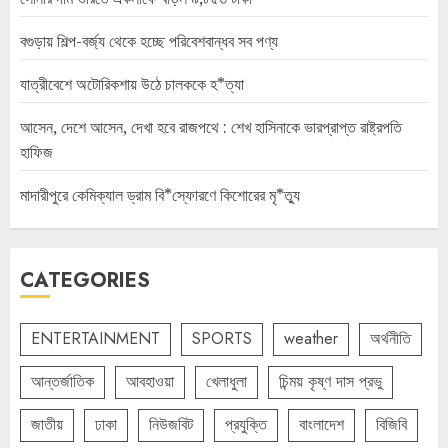
বগুড়ায় শিল্প-বর্জ্য থেকে হচ্ছে পরিবেশবান্ধব সব পণ্য
যাত্রীবেশে অটোরিকশায় উঠে চালককে হ*ত্যা
আসেন, দেশে আসেন, দেখা হবে রাজপথে : শেখ হাসিনাকে ভারপ্রাপ্ত রাষ্ট্রপতি
হাফিজ
মাদারীপুরে কেমিক্যাল ড্রাম বি*স্ফোরণে কিশোরের মৃ*ত্যু
CATEGORIES
ENTERTAINMENT
SPORTS
weather
অর্থনীতি
আন্তর্জাতিক
আবহাওয়া
খেলাধুলা
চিন্ময় কৃষ্ণ দাস প্রভু
জাতীয়
ঢাকা
নিউজবিট
প্রযুক্তি
বাংলাদেশ
বিজিবি