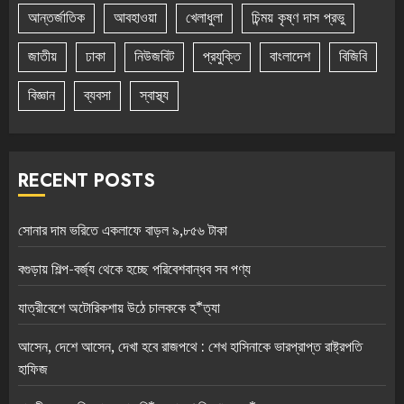
আন্তর্জাতিক
আবহাওয়া
খেলাধুলা
চিন্ময় কৃষ্ণ দাস প্রভু
জাতীয়
ঢাকা
নিউজবিট
প্রযুক্তি
বাংলাদেশ
বিজিবি
বিজ্ঞান
ব্যবসা
স্বাস্থ্য
RECENT POSTS
সোনার দাম ভরিতে একলাফে বাড়ল ৯,৮৫৬ টাকা
বগুড়ায় শিল্প-বর্জ্য থেকে হচ্ছে পরিবেশবান্ধব সব পণ্য
যাত্রীবেশে অটোরিকশায় উঠে চালককে হ*ত্যা
আসেন, দেশে আসেন, দেখা হবে রাজপথে : শেখ হাসিনাকে ভারপ্রাপ্ত রাষ্ট্রপতি
হাফিজ