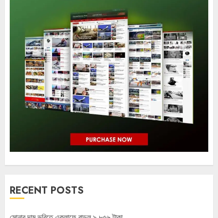
RECENT POSTS
সোনার দাম ভরিতে একলাফে বাড়ল ৯,৮৫৬ টাকা