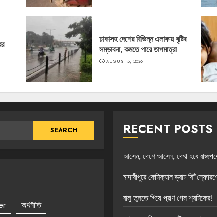
ঢাকাসহ দেশের বিভিন্ন এলাকায় বৃষ্টির
ের
সম্ভাবনা, কমতে পারে তাপমাত্রা
AUGUST 5, 2026
RECENT POSTS
আসেন, দেশে আসেন, দেখা হবে রাজপথে :
মাদারীপুরে কেমিক্যাল ড্রাম বি*স্ফোরণ
বালু তুলতে গিয়ে প্রাণ গেল শ্রমিকের!
er
অর্থনীতি