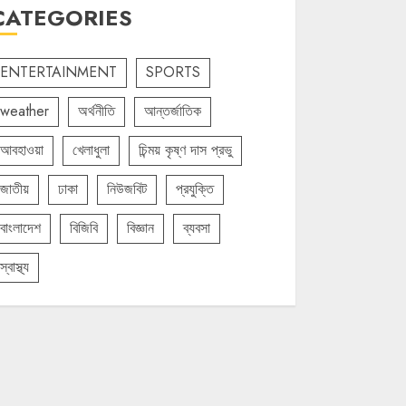
CATEGORIES
ENTERTAINMENT
SPORTS
weather
অর্থনীতি
আন্তর্জাতিক
আবহাওয়া
খেলাধুলা
চিন্ময় কৃষ্ণ দাস প্রভু
জাতীয়
ঢাকা
নিউজবিট
প্রযুক্তি
বাংলাদেশ
বিজিবি
বিজ্ঞান
ব্যবসা
স্বাস্থ্য