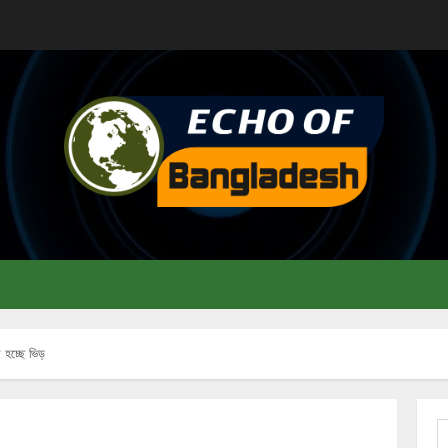
ো হচ্ছে ভিড়
S