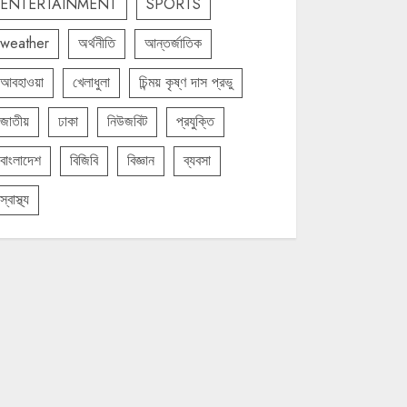
ENTERTAINMENT
SPORTS
weather
অর্থনীতি
আন্তর্জাতিক
আবহাওয়া
খেলাধুলা
চিন্ময় কৃষ্ণ দাস প্রভু
জাতীয়
ঢাকা
নিউজবিট
প্রযুক্তি
বাংলাদেশ
বিজিবি
বিজ্ঞান
ব্যবসা
স্বাস্থ্য