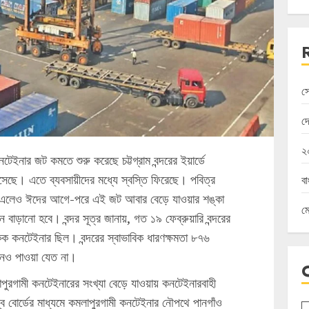
স
দ
২০
নটেইনার জট কমতে শুরু করেছে চট্টগ্রাম বন্দরের ইয়ার্ডে
ছে। এতে ব্যবসায়ীদের মধ্যে স্বস্তি ফিরেছে। পবিত্র
ব
তি এলেও ঈদের আগে-পরে এই জট আবার বেড়ে যাওয়ার শঙ্কা
মে
ন বাড়ানো হবে। বন্দর সূত্র জানায়, গত ১৯ ফেব্রুয়ারি বন্দরের
ক কনটেইনার ছিল। বন্দরের স্বাভাবিক ধারণক্ষমতা ৮৭৬
েনও পাওয়া যেত না।
লাপুরগামী কনটেইনারের সংখ্যা বেড়ে যাওয়ায় কনটেইনারবাহী
ব বোর্ডের মাধ্যমে কমলাপুরগামী কনটেইনার নৌপথে পানগাঁও