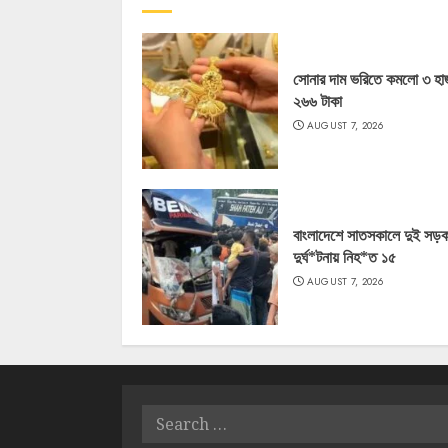
সোনার দাম ভরিতে কমলো ৩ হা
২৬৬ টাকা
AUGUST 7, 2026
বাংলাদেশে সাতসকালে দুই সড়
দুর্ঘ*টনায় নিহ*ত ১৫
AUGUST 7, 2026
Search
for: