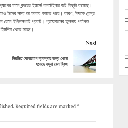
োগের ফলে বন্দরের ইয়ার্ডে কনটেইনার জট কিছুটা কমেছে।
ো হলেও ঈদের সময় তা আবার কমতে পারে। কারণ, ঈদকে কেন্দ্র
মানে রেলে ইঞ্জিনসংকট প্রকট। প্রয়োজনের তুলনায় পর্যাপ্ত
ও হিমশিম খেতে হচ্ছে।
Next
নিয়মিত যোগাযোগ ব্যবস্থার জন্য খোলা
Previous
Next
হয়েছে যমুনা রেল ব্রিজ
post:
post:
lished.
Required fields are marked
*