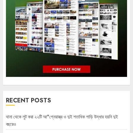
RECENT POSTS
থানা থেকে লুট করা ২২টি আ*গ্নেয়াস্ত্র ও দুই শতাধিক গাড়ি উদ্ধার হয়নি দুই
বছরেও