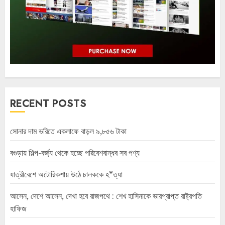
RECENT POSTS
সোনার দাম ভরিতে একলাফে বাড়ল ৯,৮৫৬ টাকা
বগুড়ায় শিল্প-বর্জ্য থেকে হচ্ছে পরিবেশবান্ধব সব পণ্য
যাত্রীবেশে অটোরিকশায় উঠে চালককে হ*ত্যা
আসেন, দেশে আসেন, দেখা হবে রাজপথে : শেখ হাসিনাকে ভারপ্রাপ্ত রাষ্ট্রপতি
হাফিজ