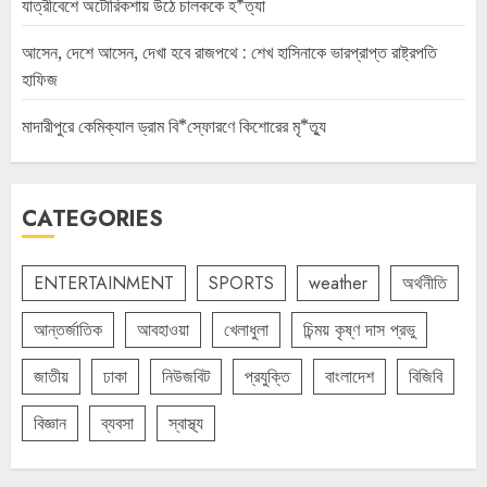
যাত্রীবেশে অটোরিকশায় উঠে চালককে হ*ত্যা
আসেন, দেশে আসেন, দেখা হবে রাজপথে : শেখ হাসিনাকে ভারপ্রাপ্ত রাষ্ট্রপতি
হাফিজ
মাদারীপুরে কেমিক্যাল ড্রাম বি*স্ফোরণে কিশোরের মৃ*ত্যু
CATEGORIES
ENTERTAINMENT
SPORTS
weather
অর্থনীতি
আন্তর্জাতিক
আবহাওয়া
খেলাধুলা
চিন্ময় কৃষ্ণ দাস প্রভু
জাতীয়
ঢাকা
নিউজবিট
প্রযুক্তি
বাংলাদেশ
বিজিবি
বিজ্ঞান
ব্যবসা
স্বাস্থ্য