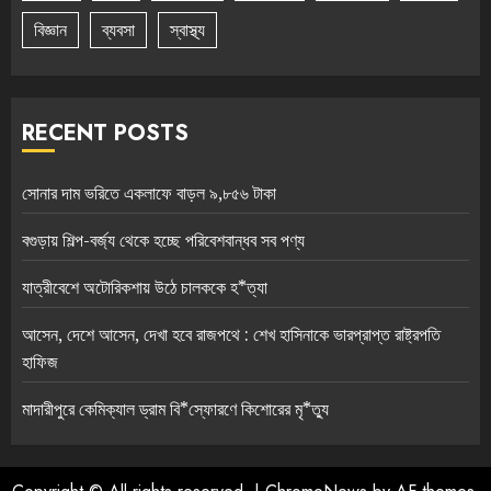
বিজ্ঞান
ব্যবসা
স্বাস্থ্য
RECENT POSTS
সোনার দাম ভরিতে একলাফে বাড়ল ৯,৮৫৬ টাকা
বগুড়ায় শিল্প-বর্জ্য থেকে হচ্ছে পরিবেশবান্ধব সব পণ্য
যাত্রীবেশে অটোরিকশায় উঠে চালককে হ*ত্যা
আসেন, দেশে আসেন, দেখা হবে রাজপথে : শেখ হাসিনাকে ভারপ্রাপ্ত রাষ্ট্রপতি
হাফিজ
মাদারীপুরে কেমিক্যাল ড্রাম বি*স্ফোরণে কিশোরের মৃ*ত্যু