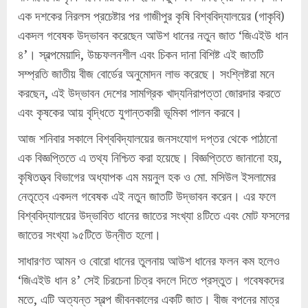
এক দশকের নিরলস প্রচেষ্টার পর গাজীপুর কৃষি বিশ্ববিদ্যালয়ের (গাকৃবি)
একদল গবেষক উদ্ভাবন করেছেন আউশ ধানের নতুন জাত ‘জিএইউ ধান
৪’। স্বল্পমেয়াদি, উচ্চফলনশীল এবং চিকন দানা বিশিষ্ট এই জাতটি
সম্প্রতি জাতীয় বীজ বোর্ডের অনুমোদন লাভ করেছে। সংশ্লিষ্টরা মনে
করছেন, এই উদ্ভাবন দেশের সামগ্রিক খাদ্যনিরাপত্তা জোরদার করতে
এবং কৃষকের আয় বৃদ্ধিতে যুগান্তকারী ভূমিকা পালন করবে।
আজ শনিবার সকালে বিশ্ববিদ্যালয়ের জনসংযোগ দপ্তর থেকে পাঠানো
এক বিজ্ঞপ্তিতে এ তথ্য নিশ্চিত করা হয়েছে। বিজ্ঞপ্তিতে জানানো হয়,
কৃষিতত্ত্ব বিভাগের অধ্যাপক এম ময়নুল হক ও মো. মসিউল ইসলামের
নেতৃত্বে একদল গবেষক এই নতুন জাতটি উদ্ভাবন করেন। এর ফলে
বিশ্ববিদ্যালয়ের উদ্ভাবিত ধানের জাতের সংখ্যা ৪টিতে এবং মোট ফসলের
জাতের সংখ্যা ৯৫টিতে উন্নীত হলো।
সাধারণত আমন ও বোরো ধানের তুলনায় আউশ ধানের ফলন কম হলেও
‘জিএইউ ধান ৪’ সেই চিরচেনা চিত্র বদলে দিতে প্রস্তুত। গবেষকদের
মতে, এটি অত্যন্ত স্বল্প জীবনকালের একটি জাত। বীজ বপনের মাত্র