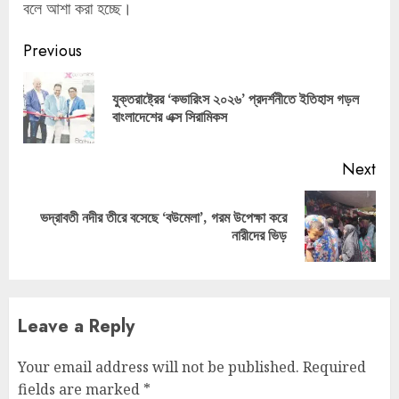
বলে আশা করা হচ্ছে।
Continue
Previous
Reading
যুক্তরাষ্ট্রের ‘কভারিংস ২০২৬’ প্রদর্শনীতে ইতিহাস গড়ল
Pre
বাংলাদেশের এক্স সিরামিকস
pos
Next
ভদ্রাবতী নদীর তীরে বসেছে ‘বউমেলা’, গরম উপেক্ষা করে
Next
নারীদের ভিড়
post:
Leave a Reply
Your email address will not be published.
Required
fields are marked
*