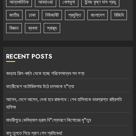
আন্তর্জাতিক
আবহাওয়া
খেলাধুলা
চিন্ময় কৃষ্ণ দাস প্রভু
জাতীয়
ঢাকা
নিউজবিট
প্রযুক্তি
বাংলাদেশ
বিজিবি
বিজ্ঞান
ব্যবসা
স্বাস্থ্য
RECENT POSTS
বগুড়ায় শিল্প-বর্জ্য থেকে হচ্ছে পরিবেশবান্ধব সব পণ্য
যাত্রীবেশে অটোরিকশায় উঠে চালককে হ*ত্যা
আসেন, দেশে আসেন, দেখা হবে রাজপথে : শেখ হাসিনাকে ভারপ্রাপ্ত রাষ্ট্রপতি
হাফিজ
মাদারীপুরে কেমিক্যাল ড্রাম বি*স্ফোরণে কিশোরের মৃ*ত্যু
বালু তুলতে গিয়ে প্রাণ গেল শ্রমিকের!