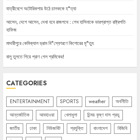
যাত্রীবেশে অটোরিকশায় উঠে চালককে হ*ত্যা
আসেন, দেশে আসেন, দেখা হবে রাজপথে : শেখ হাসিনাকে ভারপ্রাপ্ত রাষ্ট্রপতি
হাফিজ
মাদারীপুরে কেমিক্যাল ড্রাম বি*স্ফোরণে কিশোরের মৃ*ত্যু
বালু তুলতে গিয়ে প্রাণ গেল শ্রমিকের!
CATEGORIES
ENTERTAINMENT
SPORTS
weather
অর্থনীতি
আন্তর্জাতিক
আবহাওয়া
খেলাধুলা
চিন্ময় কৃষ্ণ দাস প্রভু
জাতীয়
ঢাকা
নিউজবিট
প্রযুক্তি
বাংলাদেশ
বিজিবি