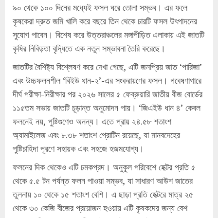
৯০ থেকে ১০০ দিনের মধ্যেই ফসল ঘরে তোলা সম্ভব। এর ফলে
কৃষকেরা দ্রুত জমি খালি করে বছরে তিন থেকে চারটি ফসল উৎপাদনের
সুযোগ পাবেন। বিশেষ করে উত্তরাঞ্চলের মঙ্গাপীড়িত এলাকায় এই জাতটি
কৃষির নিবিড়তা বৃদ্ধিতে এক নতুন সম্ভাবনা তৈরি করেছে।
জাতটির বৈশিষ্ট্য বিশ্লেষণ করে দেখা গেছে, এটি জনপ্রিয় জাত ‘পারিজা’
এবং উচ্চফলনশীল ‘বিইউ ধান-২’-এর সংকরায়ণের ফসল। গবেষণাগারে
দীর্ঘ পরীক্ষা-নিরীক্ষার পর ২০২৬ সালের ৫ ফেব্রুয়ারি জাতীয় বীজ বোর্ডের
১১৫তম সভায় জাতটি চূড়ান্ত অনুমোদন পায়। ‘জিএইউ ধান ৪’ কেবল
ফলনেই নয়, পুষ্টিগুণেও অনন্য। এতে প্রায় ২৪.৫৮ শতাংশ
অ্যামাইলেজ এবং ৮.৩৮ শতাংশ প্রোটিন রয়েছে, যা মানবদেহের
পুষ্টিচাহিদা পূরণে সহায়ক এবং সহজে হজমযোগ্য।
ফলনের দিক থেকেও এটি চমকপ্রদ। অনুকূল পরিবেশে হেক্টর প্রতি ৫
থেকে ৫.৫ টন পর্যন্ত ফলন পাওয়া সম্ভব, যা সাধারণ আউশ জাতের
তুলনায় ১০ থেকে ১৫ শতাংশ বেশি। এ ছাড়া প্রতি হেক্টরে মাত্র ২৫
থেকে ৩০ কেজি বীজের প্রয়োজন হওয়ায় এটি কৃষকদের জন্য বেশ