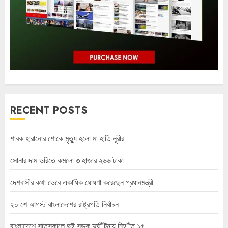
RECENT POSTS
শাবক হারানোর শোকে মৃত্যু হলো মা হাতি নূরীর
সোনার দাম ভরিতে কমলো ৩ হাজার ২৬৬ টাকা
দেশবাসীর কথা ভেবে একাধিক ঘোষণা করেছেন প্রধানমন্ত্রী
২০ শে আগস্ট বাংলাদেশের রাষ্ট্রপতি নির্বাচন
বাংলাদেশে সাতসকালে দুই সড়ক দুর্ঘ*টনায় নিহ*ত ১৫