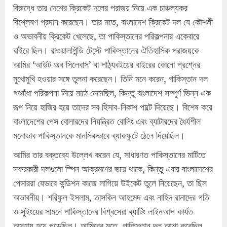
বিরুদ্ধে তার দেশের ক্রিকেট দলের পরাজয় নিয়ে এক চাঞ্চল্যকর
বিশ্লেষণ প্রদান করেছেন। তার মতে, বাংলাদেশ ক্রিকেট দল যে কৌশলী
ও অভাবনীয় ক্রিকেট খেলেছে, তা পাকিস্তানের পরিকল্পনার একেবারে
বাইরে ছিল। রাওয়ালপিন্ডি টেস্টে পাকিস্তানের ঐতিহাসিক পরাজয়কে
আমির ‘আউট অব সিলেবাস’ বা পাঠ্যবইয়ের বাইরের কোনো প্রশ্নের
মুখোমুখি হওয়ার সঙ্গে তুলনা করেছেন। তিনি মনে করেন, পাকিস্তান দল
গৎবাঁধা পরিকল্পনা নিয়ে মাঠে নেমেছিল, কিন্তু বাংলাদেশ সম্পূর্ণ ভিন্ন এক
রূপ নিয়ে হাজির হয়ে তাদের সব হিসাব-নিকাশ পাল্টে দিয়েছে। বিশেষ করে
বাংলাদেশের পেস বোলারদের নিয়ন্ত্রিত বোলিং এবং ব্যাটারদের ধৈর্যশীল
মনোভাব পাকিস্তানকে মানসিকভাবে ব্যাকফুটে ঠেলে দিয়েছিল।
আমির তার বক্তব্যে উল্লেখ করেন যে, সাধারণত পাকিস্তানের মাটিতে
সফরকারী দলগুলো স্পিন আক্রমণের ভয়ে থাকে, কিন্তু এবার বাংলাদেশের
পেসাররা যেভাবে কন্ডিশন কাজে লাগিয়ে উইকেট তুলে নিয়েছেন, তা ছিল
অভাবনীয়। শরিফুল ইসলাম, তাসকিন আহমেদ এবং নাহিদ রানাদের গতি
ও সুইংয়ের সামনে পাকিস্তানের বিশ্বসেরা ব্যাটিং লাইনআপ কার্যত
অসহায় হয়ে পড়েছিল। আমিরের মতে, পাকিস্তান দল আশা করেছিল