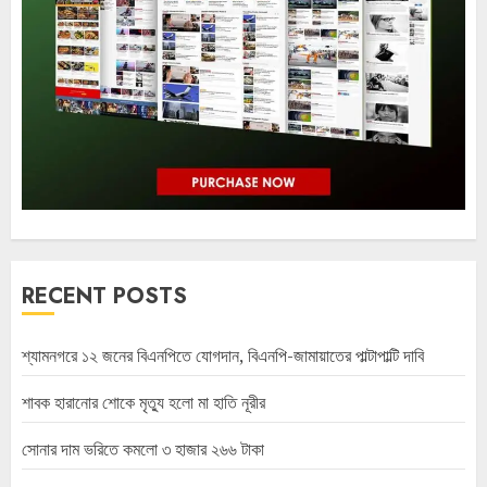
RECENT POSTS
শ্যামনগরে ১২ জনের বিএনপিতে যোগদান, বিএনপি-জামায়াতের পাল্টাপাল্টি দাবি
শাবক হারানোর শোকে মৃত্যু হলো মা হাতি নূরীর
সোনার দাম ভরিতে কমলো ৩ হাজার ২৬৬ টাকা