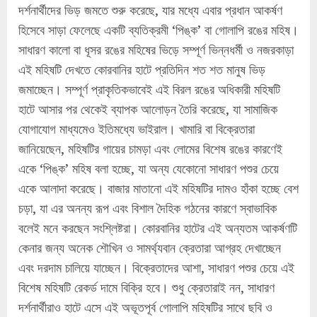
দর্শনার্থীদের ভিড় জমতে শুরু করেছে, যার মধ্যে এবার প্রধান আকর্ষণ
হিসেবে সাড়া ফেলেছে একটি ব্যতিক্রমী ‘পিঙ্ক’ বা গোলাপি রঙের মহিষ।
সাধারণ কালো বা ধূসর রঙের মহিষের ভিড়ে সম্পূর্ণ ভিন্নধর্মী ও নজরকাড়া
এই মহিষটি দেখতে কোরবানির হাটে প্রতিদিন শত শত মানুষ ভিড়
জমাচ্ছেন। সম্পূর্ণ প্রাকৃতিকভাবেই এই বিরল রঙের অধিকারী মহিষটি
হাটে আসার পর থেকেই ব্যাপক আলোড়ন তৈরি করেছে, যা সামাজিক
যোগাযোগ মাধ্যমেও ইতিমধ্যে ভাইরাল। খামারি বা বিক্রেতারা
জানিয়েছেন, মহিষটির গায়ের চামড়া এবং লোমের বিশেষ রঙের কারণেই
একে ‘পিঙ্ক’ মহিষ বলা হচ্ছে, যা অন্য যেকোনো সাধারণ পশুর চেয়ে
একে আলাদা করেছে। বাজার মাতানো এই মহিষটির দামও হাঁকা হচ্ছে বেশ
চড়া, যা এর অনন্য রূপ এবং বিশাল দৈহিক গঠনের কারণে স্বাভাবিক
বলেই মনে করছেন সংশ্লিষ্টরা। কোরবানির হাটের এই অন্যতম আকর্ষণটি
কেনার জন্য অনেক শৌখিন ও সামর্থ্যবান ক্রেতারা আগ্রহ দেখাচ্ছেন
এবং দরদাম চালিয়ে যাচ্ছেন। বিক্রেতাদের আশা, সাধারণ পশুর চেয়ে এই
বিশেষ মহিষটি রেকর্ড দামে বিক্রি হবে। শুধু ক্রেতারাই নন, সাধারণ
দর্শনার্থীরাও হাটে এসে এই অভূতপূর্ব গোলাপি মহিষটির সাথে ছবি ও