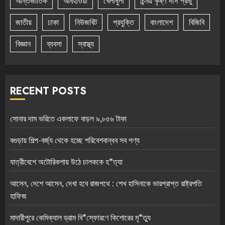
আন্তর্জাতিক
আবহাওয়া
খেলাধুলা
চিন্ময় কৃষ্ণ দাস প্রভু
জাতীয়
ঢাকা
নিউজবিট
প্রযুক্তি
বাংলাদেশ
বিজিবি
বিজ্ঞান
ব্যবসা
স্বাস্থ্য
RECENT POSTS
সোনার দাম ভরিতে একলাফে বাড়ল ৯,৮৫৬ টাকা
বগুড়ায় শিল্প-বর্জ্য থেকে হচ্ছে পরিবেশবান্ধব সব পণ্য
যাত্রীবেশে অটোরিকশায় উঠে চালককে হ*ত্যা
আসেন, দেশে আসেন, দেখা হবে রাজপথে : শেখ হাসিনাকে ভারপ্রাপ্ত রাষ্ট্রপতি
হাফিজ
মাদারীপুরে কেমিক্যাল ড্রাম বি*স্ফোরণে কিশোরের মৃ*ত্যু