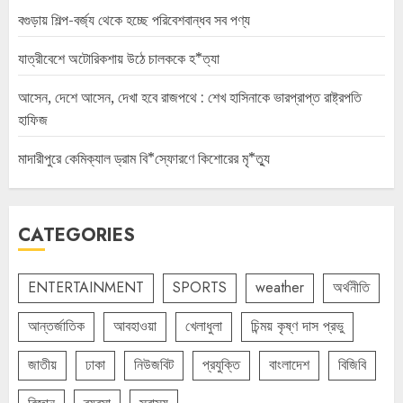
বগুড়ায় শিল্প-বর্জ্য থেকে হচ্ছে পরিবেশবান্ধব সব পণ্য
যাত্রীবেশে অটোরিকশায় উঠে চালককে হ*ত্যা
আসেন, দেশে আসেন, দেখা হবে রাজপথে : শেখ হাসিনাকে ভারপ্রাপ্ত রাষ্ট্রপতি
হাফিজ
মাদারীপুরে কেমিক্যাল ড্রাম বি*স্ফোরণে কিশোরের মৃ*ত্যু
CATEGORIES
ENTERTAINMENT
SPORTS
weather
অর্থনীতি
আন্তর্জাতিক
আবহাওয়া
খেলাধুলা
চিন্ময় কৃষ্ণ দাস প্রভু
জাতীয়
ঢাকা
নিউজবিট
প্রযুক্তি
বাংলাদেশ
বিজিবি