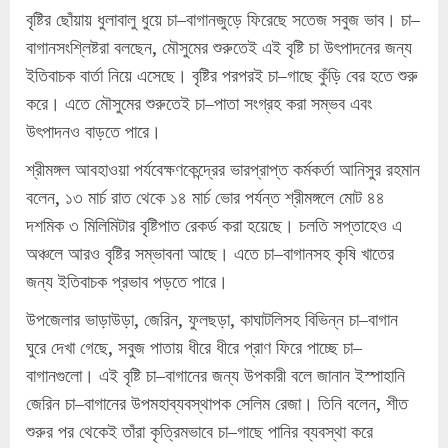
বৃষ্টির ছোঁয়ায় ধুলাবালু ধুয়ে চা–বাগানজুড়ে ফিরেছে সতেজ সবুজ ভাব। চা–
বাগানসংশ্লিষ্টরা বলছেন, মৌসুমের শুরুতেই এই বৃষ্টি চা উৎপাদনের জন্য
ইতিবাচক বার্তা নিয়ে এসেছে। বৃষ্টির পরপরই চা–গাছে কুঁড়ি বের হতে শুরু
করে। এতে মৌসুমের শুরুতেই চা–পাতা সংগ্রহ করা সম্ভব এবং
উৎপাদনও বাড়তে পারে।
শ্রীমঙ্গল আবহাওয়া পর্যবেক্ষণকেন্দ্রের ভারপ্রাপ্ত কর্মকর্তা আনিসুর রহমান
বলেন, ১৩ মার্চ রাত থেকে ১৪ মার্চ ভোর পর্যন্ত শ্রীমঙ্গলে মোট ৪৪
দশমিক ৩ মিলিমিটার বৃষ্টিপাত রেকর্ড করা হয়েছে। চলতি সপ্তাহেও এ
অঞ্চলে আরও বৃষ্টির সম্ভাবনা আছে। এতে চা–বাগানসহ কৃষি খাতের
জন্য ইতিবাচক প্রভাব পড়তে পারে।
উপজেলার ভাড়াউড়া, জেরিন, ফুলছড়া, কাঘাটলিসহ বিভিন্ন চা–বাগান
ঘুরে দেখা গেছে, সবুজ পাতায় ধীরে ধীরে প্রাণ ফিরে পাচ্ছে চা–
বাগানগুলো। এই বৃষ্টি চা–বাগানের জন্য উপকারী বলে জানান ইস্পাহানি
জেরিন চা–বাগানের উপমহাব্যবস্থাপক সেলিম রেজা। তিনি বলেন, শীত
শুরুর পর থেকেই তাঁরা কৃত্রিমভাবে চা–গাছে পানির ব্যবস্থা করে