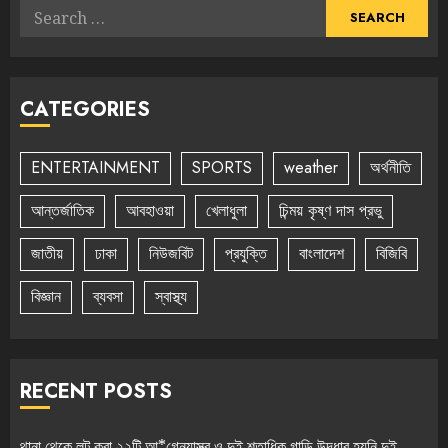
Search
for:
CATEGORIES
ENTERTAINMENT
SPORTS
weather
অর্থনীতি
আন্তর্জাতিক
আবহাওয়া
খেলাধুলা
চিন্ময় কৃষ্ণ দাস প্রভু
জাতীয়
ঢাকা
নিউজবিট
প্রযুক্তি
বাংলাদেশ
বিজিবি
বিজ্ঞান
ব্যবসা
স্বাস্থ্য
RECENT POSTS
থানা থেকে লুট করা ২২টি আ*গ্নেয়াস্ত্র ও দুই শতাধিক গাড়ি উদ্ধার হয়নি দুই