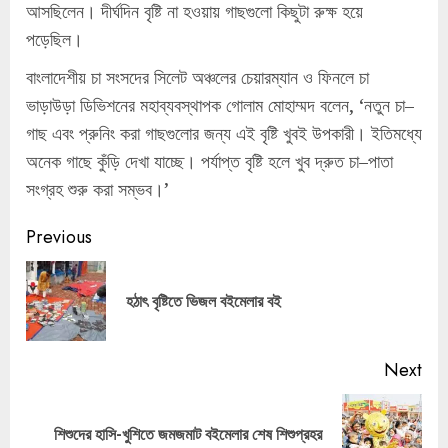
আসছিলেন। দীর্ঘদিন বৃষ্টি না হওয়ায় গাছগুলো কিছুটা রুক্ষ হয়ে
পড়েছিল।
বাংলাদেশীয় চা সংসদের সিলেট অঞ্চলের চেয়ারম্যান ও ফিনলে চা
ভাড়াউড়া ডিভিশনের মহাব্যবস্থাপক গোলাম মোহাম্মদ বলেন, ‘নতুন চা–
গাছ এবং প্রুনিং করা গাছগুলোর জন্য এই বৃষ্টি খুবই উপকারী। ইতিমধ্যে
অনেক গাছে কুঁড়ি দেখা যাচ্ছে। পর্যাপ্ত বৃষ্টি হলে খুব দ্রুত চা–পাতা
সংগ্রহ শুরু করা সম্ভব।’
Continue
Previous
Reading
Pre
হঠাৎ বৃষ্টিতে ভিজল বইমেলার বই
pos
Next
Next
শিশুদের হাসি-খুশিতে জমজমাট বইমেলার শেষ শিশুপ্রহর