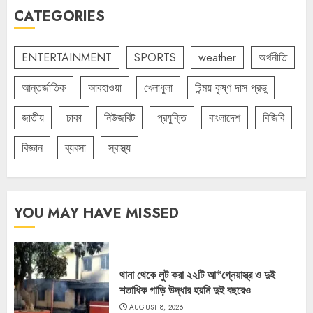
CATEGORIES
ENTERTAINMENT
SPORTS
weather
অর্থনীতি
আন্তর্জাতিক
আবহাওয়া
খেলাধুলা
চিন্ময় কৃষ্ণ দাস প্রভু
জাতীয়
ঢাকা
নিউজবিট
প্রযুক্তি
বাংলাদেশ
বিজিবি
বিজ্ঞান
ব্যবসা
স্বাস্থ্য
YOU MAY HAVE MISSED
থানা থেকে লুট করা ২২টি আ*গ্নেয়াস্ত্র ও দুই
শতাধিক গাড়ি উদ্ধার হয়নি দুই বছরেও
AUGUST 8, 2026