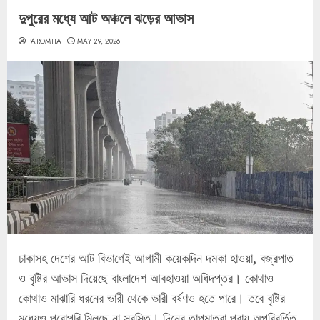
দুপুরের মধ্যে আট অঞ্চলে ঝড়ের আভাস
PAROMITA
MAY 29, 2026
ঢাকাসহ দেশের আট বিভাগেই আগামী কয়েকদিন দমকা হাওয়া, বজ্রপাত
ও বৃষ্টির আভাস দিয়েছে বাংলাদেশ আবহাওয়া অধিদপ্তর। কোথাও
কোথাও মাঝারি ধরনের ভারী থেকে ভারী বর্ষণও হতে পারে। তবে বৃষ্টির
মধ্যেও পুরোপুরি মিলছে না স্বস্তি। দিনের তাপমাত্রা প্রায় অপরিবর্তিত