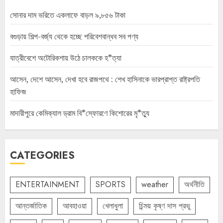
সোনার দাম ভরিতে একলাফে বাড়ল ৯,৮৫৬ টাকা
বগুড়ায় শিল্প-বর্জ্য থেকে হচ্ছে পরিবেশবান্ধব সব পণ্য
যাত্রীবেশে অটোরিকশায় উঠে চালককে হ*ত্যা
আসেন, দেশে আসেন, দেখা হবে রাজপথে : শেখ হাসিনাকে ভারপ্রাপ্ত রাষ্ট্রপতি
হাফিজ
মাদারীপুরে কেমিক্যাল ড্রাম বি*স্ফোরণে কিশোরের মৃ*ত্যু
CATEGORIES
ENTERTAINMENT
SPORTS
weather
অর্থনীতি
আন্তর্জাতিক
আবহাওয়া
খেলাধুলা
চিন্ময় কৃষ্ণ দাস প্রভু