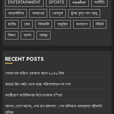
ENTERTAINMENT
SPORTS
weather
অর্থনীতি
আন্তর্জাতিক
আবহাওয়া
খেলাধুলা
চিন্ময় কৃষ্ণ দাস প্রভু
জাতীয়
ঢাকা
নিউজবিট
প্রযুক্তি
বাংলাদেশ
বিজিবি
বিজ্ঞান
ব্যবসা
স্বাস্থ্য
RECENT POSTS
সোনার দাম ভরিতে একলাফে বাড়ল ৯,৮৫৬ টাকা
বগুড়ায় শিল্প-বর্জ্য থেকে হচ্ছে পরিবেশবান্ধব সব পণ্য
যাত্রীবেশে অটোরিকশায় উঠে চালককে হ*ত্যা
আসেন, দেশে আসেন, দেখা হবে রাজপথে : শেখ হাসিনাকে ভারপ্রাপ্ত রাষ্ট্রপতি
হাফিজ