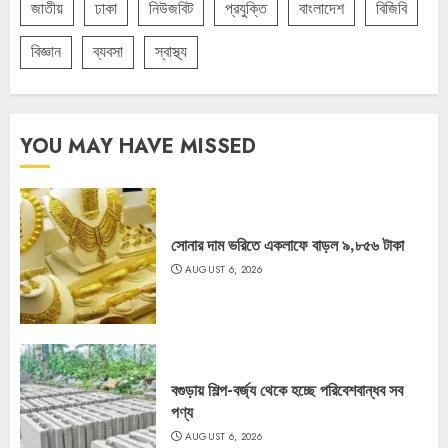
জাতীয়
ঢাকা
নিউজবিট
প্রযুক্তি
বাংলাদেশ
বিজিবি
বিজ্ঞান
ব্যবসা
স্বাস্থ্য
YOU MAY HAVE MISSED
সোনার দাম ভরিতে একলাফে বাড়ল ৯,৮৫৬ টাকা
AUGUST 6, 2026
বগুড়ায় শিল্প-বর্জ্য থেকে হচ্ছে পরিবেশবান্ধব সব
পণ্য
AUGUST 6, 2026