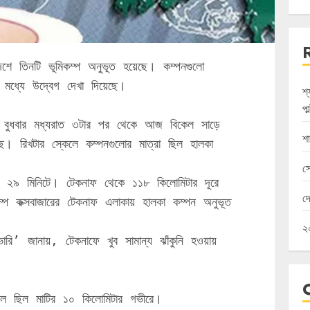
দেশে তিনটি ভূমিকম্প অনুভূত হয়েছে। কম্পনগুলো 
 মধ্যে উদ্বেগ দেখা দিয়েছে।
শ
পা
ায়ী, বুধবার মধ্যরাত ৩টার পর থেকে আজ বিকেল সাড়ে 
শা
। রিখটার স্কেলে কম্পনগুলোর মাত্রা ছিল হালকা 
স
৩টা ২৯ মিনিটে। টেকনাফ থেকে ১১৮ কিলোমিটার দূরে 
দ
্পে কক্সবাজারের টেকনাফ এলাকায় হালকা কম্পন অনুভূত 
২০
ি’ জানায়, টেকনাফে খুব সামান্য ঝাঁকুনি হওয়ায় 
থল ছিল মাটির ১০ কিলোমিটার গভীরে।