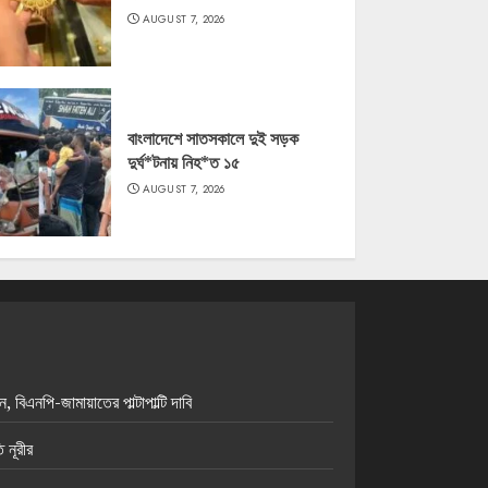
AUGUST 7, 2026
বাংলাদেশে সাতসকালে দুই সড়ক
দুর্ঘ*টনায় নিহ*ত ১৫
AUGUST 7, 2026
িএনপি-জামায়াতের পাল্টাপাল্টি দাবি
 নূরীর