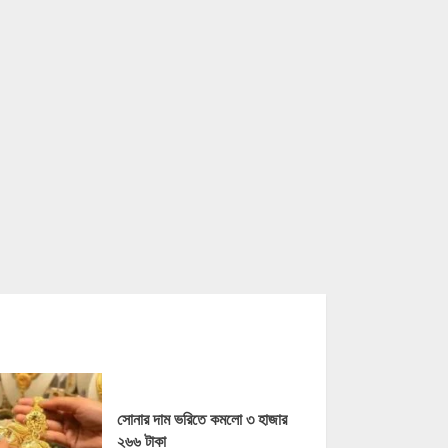
সোনার দাম ভরিতে কমলো ৩ হাজার
২৬৬ টাকা