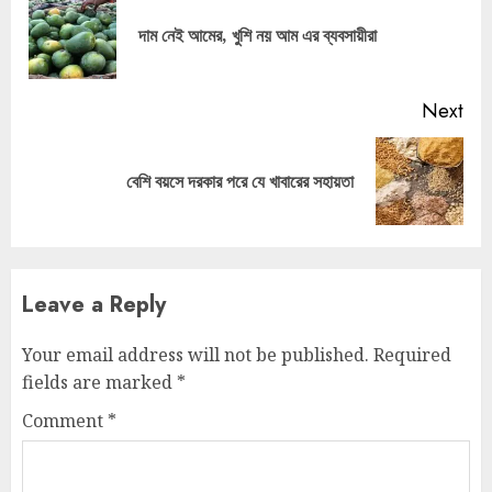
Reading
Pre
দাম নেই আমের, খুশি নয় আম এর ব্যবসায়ীরা
pos
Next
Next
বেশি বয়সে দরকার পরে যে খাবারের সহায়তা
post:
Leave a Reply
Your email address will not be published.
Required
fields are marked
*
Comment
*