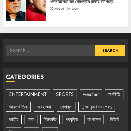
খলঅভিনেতা ডন গ্রেপ্তারে ঢাকায় চা*ঞ্চল্য
AUGUST 10, 2026
Search
for:
CATEGORIES
ENTERTAINMENT
SPORTS
weather
অর্থনীতি
আন্তর্জাতিক
আবহাওয়া
খেলাধুলা
চিন্ময় কৃষ্ণ দাস প্রভু
জাতীয়
ঢাকা
নিউজবিট
প্রযুক্তি
বাংলাদেশ
বিজিবি