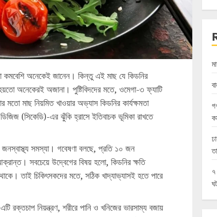
মা
এ কথা কমবেশি অনেকেই জানেন। কিন্তু এই মাছ যে কিডনির
বা
 হয়তো অনেকেরই অজানা। পুষ্টিবিদদের মতে, ওমেগা-৩ ফ্যাটি
ুনার মতো মাছ নিয়মিত খাওয়ার অভ্যাস কিডনির কার্যক্ষমতা
গণ
ডিজিজ (সিকেডি)-এর ঝুঁকি হ্রাসে ইতিবাচক ভূমিকা রাখতে
কর
ঢা
জনস্বাস্থ্য সমস্যা। গবেষণা বলছে, প্রতি ১০ জন
তা
ক্রান্ত। সবচেয়ে উদ্বেগের বিষয় হলো, কিডনির ক্ষতি
৭
থাকে। তাই চিকিৎসকদের মতে, সঠিক খাদ্যাভ্যাসই হতে পারে
ঘ
, এটি রক্তচাপ নিয়ন্ত্রণ, শরীরে পানি ও খনিজের ভারসাম্য বজায়