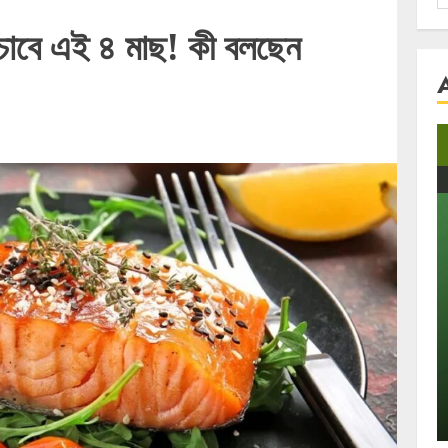
f
বাঁচাবে এই ৪ মাছ! কী বলছেন