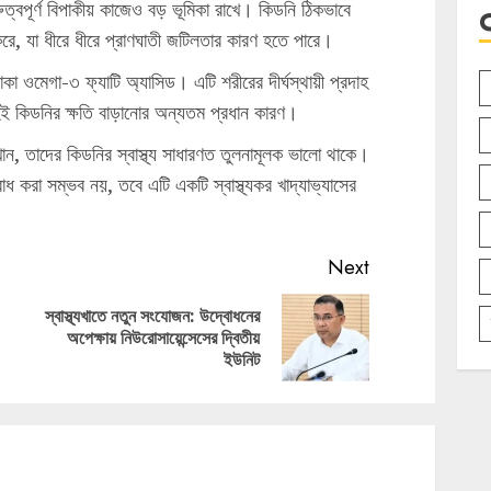
ুত্বপূর্ণ বিপাকীয় কাজেও বড় ভূমিকা রাখে। কিডনি ঠিকভাবে
করে, যা ধীরে ধীরে প্রাণঘাতী জটিলতার কারণ হতে পারে।
থাকা ওমেগা-৩ ফ্যাটি অ্যাসিড। এটি শরীরের দীর্ঘস্থায়ী প্রদাহ
াহই কিডনির ক্ষতি বাড়ানোর অন্যতম প্রধান কারণ।
খান, তাদের কিডনির স্বাস্থ্য সাধারণত তুলনামূলক ভালো থাকে।
োধ করা সম্ভব নয়, তবে এটি একটি স্বাস্থ্যকর খাদ্যাভ্যাসের
Next
স্বাস্থ্যখাতে নতুন সংযোজন: উদ্বোধনের
Previous
Next
অপেক্ষায় নিউরোসায়েন্সেসের দ্বিতীয়
post:
post:
ইউনিট