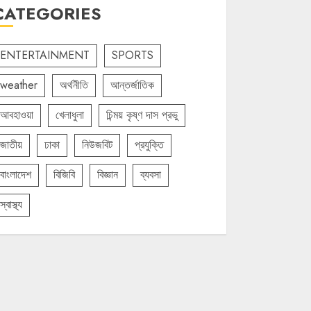
CATEGORIES
ENTERTAINMENT
SPORTS
weather
অর্থনীতি
আন্তর্জাতিক
আবহাওয়া
খেলাধুলা
চিন্ময় কৃষ্ণ দাস প্রভু
জাতীয়
ঢাকা
নিউজবিট
প্রযুক্তি
বাংলাদেশ
বিজিবি
বিজ্ঞান
ব্যবসা
স্বাস্থ্য