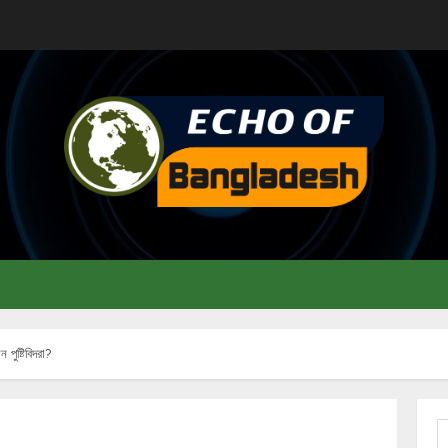
 পুষ্টিবিদরা?
S