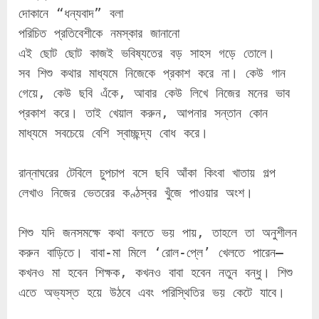
দোকানে “ধন্যবাদ” বলা
পরিচিত প্রতিবেশীকে নমস্কার জানানো
এই ছোট ছোট কাজই ভবিষ্যতের বড় সাহস গড়ে তোলে।
সব শিশু কথার মাধ্যমে নিজেকে প্রকাশ করে না। কেউ গান 
গেয়ে, কেউ ছবি এঁকে, আবার কেউ লিখে নিজের মনের ভাব 
প্রকাশ করে। তাই খেয়াল করুন, আপনার সন্তান কোন 
মাধ্যমে সবচেয়ে বেশি স্বাচ্ছন্দ্য বোধ করে।
রান্নাঘরের টেবিলে চুপচাপ বসে ছবি আঁকা কিংবা খাতায় গল্প 
লেখাও নিজের ভেতরের কণ্ঠস্বর খুঁজে পাওয়ার অংশ।
শিশু যদি জনসমক্ষে কথা বলতে ভয় পায়, তাহলে তা অনুশীলন 
করুন বাড়িতে। বাবা-মা মিলে ‘রোল-প্লে’ খেলতে পারেন—
কখনও মা হবেন শিক্ষক, কখনও বাবা হবেন নতুন বন্ধু। শিশু 
এতে অভ্যস্ত হয়ে উঠবে এবং পরিস্থিতির ভয় কেটে যাবে।