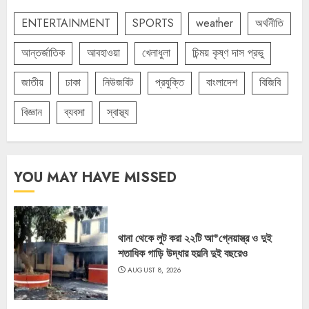
ENTERTAINMENT
SPORTS
weather
অর্থনীতি
আন্তর্জাতিক
আবহাওয়া
খেলাধুলা
চিন্ময় কৃষ্ণ দাস প্রভু
জাতীয়
ঢাকা
নিউজবিট
প্রযুক্তি
বাংলাদেশ
বিজিবি
বিজ্ঞান
ব্যবসা
স্বাস্থ্য
YOU MAY HAVE MISSED
থানা থেকে লুট করা ২২টি আ*গ্নেয়াস্ত্র ও দুই
শতাধিক গাড়ি উদ্ধার হয়নি দুই বছরেও
AUGUST 8, 2026