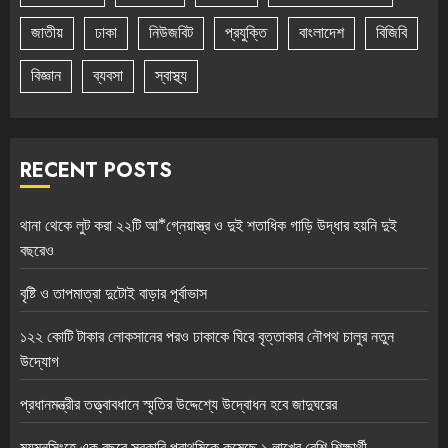
জাতীয়
ঢাকা
নিউজবিট
প্রযুক্তি
বাংলাদেশ
বিজিবি
বিজ্ঞান
ব্যবসা
স্বাস্থ্য
RECENT POSTS
থানা থেকে লুট করা ২২টি আ*গ্নেয়াস্ত্র ও দুই শতাধিক গাড়ি উদ্ধার হয়নি দুই
বছরেও
বৃষ্টি ও তাপমাত্রা দুটোই বাড়ার পূর্বাভাস
১২২ কোটি টাকার লোকসানের পরও ঢাকাকে ঘিরে বৃত্তাকার নৌপথ চালুর নতুন
উদ্যোগ
প্রধানমন্ত্রীর তত্ত্বাবধানে স্মৃতির উদ্দেশ্যে উদ্বোধন হবে জাদুঘরের
ময়মনসিংহে এক বছরে সরকারি প্রাথমিকে কমেছে ১ লাখের বেশি শিক্ষার্থী