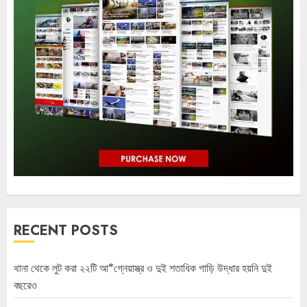
RECENT POSTS
থানা থেকে লুট করা ২২টি আ*গ্নেয়াস্ত্র ও দুই শতাধিক গাড়ি উদ্ধার হয়নি দুই
বছরেও