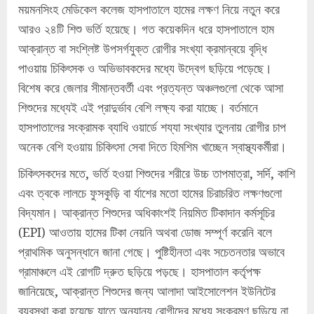
ময়মনসিংহ মেডিকেল কলেজ হাসপাতালে হামের লক্ষণ নিয়ে নতুন করে
আরও ২৪টি শিশু ভর্তি হয়েছে। গত কয়েকদিন ধরে হাসপাতালে হাম
আক্রান্ত বা সংশ্লিষ্ট উপসর্গযুক্ত রোগীর সংখ্যা ক্রমান্বয়ে বৃদ্ধি
পাওয়ায় চিকিৎসক ও অভিভাবকদের মধ্যে উদ্বেগ ছড়িয়ে পড়েছে।
বিশেষ করে জেলার সীমান্তবর্তী এবং প্রত্যন্ত অঞ্চলগুলো থেকে আসা
শিশুদের মধ্যেই এই প্রাদুর্ভাব বেশি লক্ষ্য করা যাচ্ছে। বর্তমানে
হাসপাতালের সংক্রামক ব্যাধি ওয়ার্ডে শয্যা সংখ্যার তুলনায় রোগীর চাপ
অনেক বেশি হওয়ায় চিকিৎসা সেবা দিতে হিমশিম খাচ্ছেন স্বাস্থ্যকর্মীরা।
চিকিৎসকদের মতে, ভর্তি হওয়া শিশুদের শরীরে উচ্চ তাপমাত্রা, সর্দি, কাশি
এবং ত্বকে লালচে ফুসকুড়ি বা র্যাশের মতো হামের চিরাচরিত লক্ষণগুলো
বিদ্যমান। আক্রান্ত শিশুদের অধিকাংশই নিয়মিত টিকাদান কর্মসূচির
(EPI) আওতায় হামের টিকা নেয়নি অথবা ডোজ সম্পূর্ণ করেনি বলে
প্রাথমিক অনুসন্ধানে জানা গেছে। পুষ্টিহীনতা এবং সচেতনতার অভাবে
গ্রামাঞ্চলে এই রোগটি দ্রুত ছড়িয়ে পড়ছে। হাসপাতাল কর্তৃপক্ষ
জানিয়েছে, আক্রান্ত শিশুদের জন্য আলাদা আইসোলেশন ইউনিটের
ব্যবস্থা করা হয়েছে যাতে অন্যান্য রোগীদের মধ্যে সংক্রমণ ছড়িয়ে না