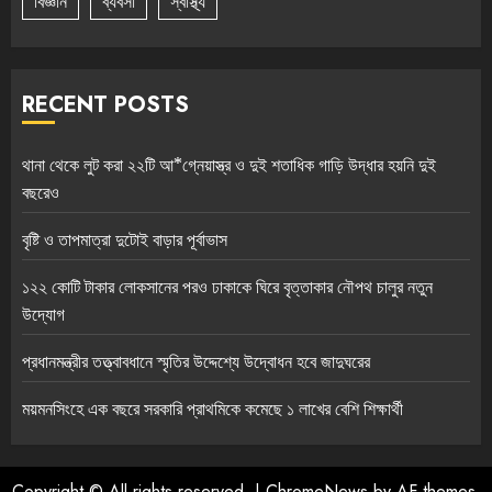
বিজ্ঞান
ব্যবসা
স্বাস্থ্য
RECENT POSTS
থানা থেকে লুট করা ২২টি আ*গ্নেয়াস্ত্র ও দুই শতাধিক গাড়ি উদ্ধার হয়নি দুই
বছরেও
বৃষ্টি ও তাপমাত্রা দুটোই বাড়ার পূর্বাভাস
১২২ কোটি টাকার লোকসানের পরও ঢাকাকে ঘিরে বৃত্তাকার নৌপথ চালুর নতুন
উদ্যোগ
প্রধানমন্ত্রীর তত্ত্বাবধানে স্মৃতির উদ্দেশ্যে উদ্বোধন হবে জাদুঘরের
ময়মনসিংহে এক বছরে সরকারি প্রাথমিকে কমেছে ১ লাখের বেশি শিক্ষার্থী
Copyright © All rights reserved.
|
ChromeNews
by AF themes.