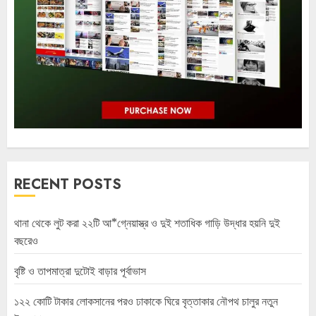
RECENT POSTS
থানা থেকে লুট করা ২২টি আ*গ্নেয়াস্ত্র ও দুই শতাধিক গাড়ি উদ্ধার হয়নি দুই
বছরেও
বৃষ্টি ও তাপমাত্রা দুটোই বাড়ার পূর্বাভাস
১২২ কোটি টাকার লোকসানের পরও ঢাকাকে ঘিরে বৃত্তাকার নৌপথ চালুর নতুন