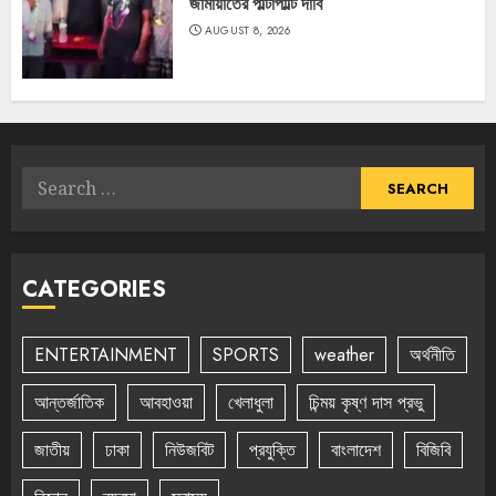
জামায়াতের পাল্টাপাল্টি দাবি
AUGUST 8, 2026
Search
for:
CATEGORIES
ENTERTAINMENT
SPORTS
weather
অর্থনীতি
আন্তর্জাতিক
আবহাওয়া
খেলাধুলা
চিন্ময় কৃষ্ণ দাস প্রভু
জাতীয়
ঢাকা
নিউজবিট
প্রযুক্তি
বাংলাদেশ
বিজিবি