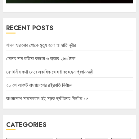
RECENT POSTS
শাবক হারানোর শোকে মৃত্যু হলো মা হাতি নূরীর
সোনার দাম ভরিতে কমলো ৩ হাজার ২৬৬ টাকা
দেশবাসীর কথা ভেবে একাধিক ঘোষণা করেছেন প্রধানমন্ত্রী
২০ শে আগস্ট বাংলাদেশের রাষ্ট্রপতি নির্বাচন
বাংলাদেশে সাতসকালে দুই সড়ক দুর্ঘ*টনায় নিহ*ত ১৫
CATEGORIES