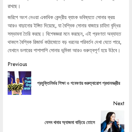
রাখছে।
জরিপে অংশ নেওয়া একাধিক কেন্দ্রীয় ব্যাংক ভবিষ্যতে সোনার ক্রয়
আরও বাড়ানোর ইঙ্গিত দিয়েছে, যা বৈশ্বিক সোনার বাজারে চাহিদা বৃদ্ধির
সম্ভাবনা তৈরি করছে। বিশেষজ্ঞরা মনে করছেন, এই প্রবণতা অব্যাহত
থাকলে বৈশ্বিক রিজার্ভ কাঠামোতে বড় ধরনের পরিবর্তন দেখা যেতে পারে,
যেখানে ডলারের পাশাপাশি সোনার ভূমিকা আরও গুরুত্বপূর্ণ হয়ে উঠবে।
Continue
Previous
Reading
Pre
প্রযুক্তিনির্ভর শিক্ষা ও গবেষণায় গুরুত্বারোপ প্রধানমন্ত্রীর
pos
Next
Next
যেসব খাবার অ্যাজমা বাড়িয়ে তোলে
post: