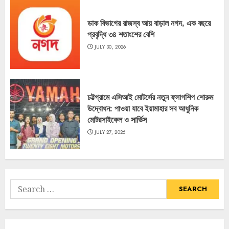
ডাক বিভাগের রাজস্ব আয় বাড়াল নগদ, এক বছরে
প্রবৃদ্ধি ৩৪ শতাংশের বেশি
JULY 30, 2026
চট্টগ্রামে এসিআই মোটর্সের নতুন ফ্লাগশিপ শোরুম
উদ্বোধন: পাওয়া যাবে ইয়ামাহার সব আধুনিক
মোটরসাইকেল ও সার্ভিস
JULY 27, 2026
Search
for: