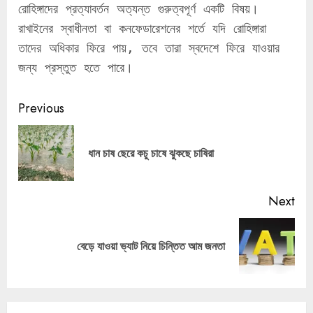
রোহিঙ্গাদের প্রত্যাবর্তন অত্যন্ত গুরুত্বপূর্ণ একটি বিষয়। 
রাখাইনের স্বাধীনতা বা কনফেডারেশনের শর্তে যদি রোহিঙ্গারা 
তাদের অধিকার ফিরে পায়, তবে তারা স্বদেশে ফিরে যাওয়ার 
জন্য প্রস্তুত হতে পারে।
Continue
Previous
Reading
Pre
ধান চাষ ছেরে কচু চাষে ঝুকছে চাষিরা
pos
Next
Next
বেড়ে যাওয়া ভ্যাট নিয়ে চিন্তিত আম জনতা
post: