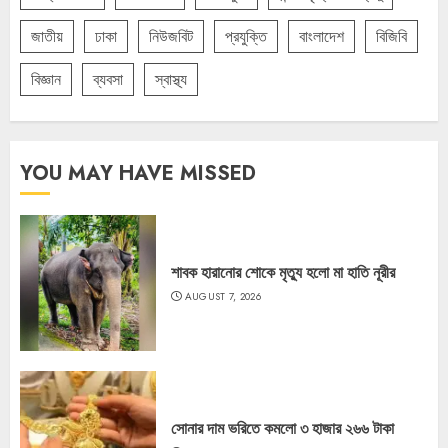
জাতীয়
ঢাকা
নিউজবিট
প্রযুক্তি
বাংলাদেশ
বিজিবি
বিজ্ঞান
ব্যবসা
স্বাস্থ্য
YOU MAY HAVE MISSED
শাবক হারানোর শোকে মৃত্যু হলো মা হাতি নূরীর
AUGUST 7, 2026
সোনার দাম ভরিতে কমলো ৩ হাজার ২৬৬ টাকা