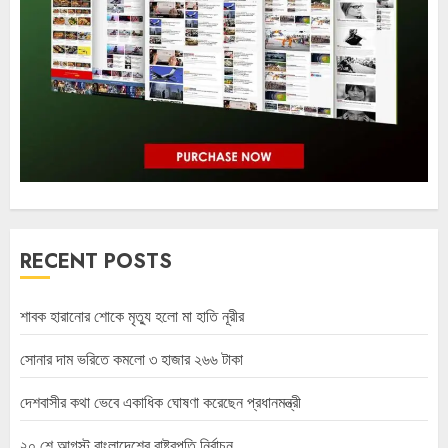
RECENT POSTS
শাবক হারানোর শোকে মৃত্যু হলো মা হাতি নূরীর
সোনার দাম ভরিতে কমলো ৩ হাজার ২৬৬ টাকা
দেশবাসীর কথা ভেবে একাধিক ঘোষণা করেছেন প্রধানমন্ত্রী
২০ শে আগস্ট বাংলাদেশের রাষ্ট্রপতি নির্বাচন