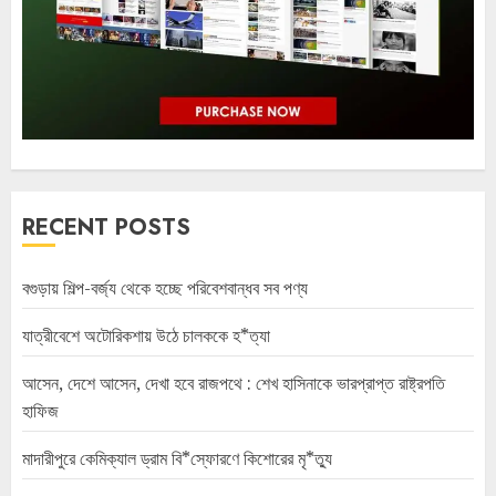
RECENT POSTS
বগুড়ায় শিল্প-বর্জ্য থেকে হচ্ছে পরিবেশবান্ধব সব পণ্য
যাত্রীবেশে অটোরিকশায় উঠে চালককে হ*ত্যা
আসেন, দেশে আসেন, দেখা হবে রাজপথে : শেখ হাসিনাকে ভারপ্রাপ্ত রাষ্ট্রপতি
হাফিজ
মাদারীপুরে কেমিক্যাল ড্রাম বি*স্ফোরণে কিশোরের মৃ*ত্যু