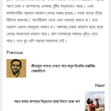
আগে ঢাকা ও আশপাশের এলাকায় বৃষ্টির সম্ভাবনাও আছে। এখন
কালবৈশাখীর প্রভাবে আকাশে মেঘের সঞ্চার রয়েছে। দমকা হাওয়া বইছে
বিভিন্ন জায়গায়। আগামীকাল থেকে এমন অবস্থা থাকবে না। তবে
আকাশ একদম মেঘমুক্ত থাকবে না। মঙ্গলবার ঢাকার আকাশে মাঝে মাঝে
মেঘের আনাগোনা থাকতে পারে। কাল তাপমাত্রা সামান্য বৃদ্ধি পেতে
পারে। তবে খুব বেশি গরমের সম্ভাবনা নেই।
Continue
Previous
Reading
জীবনানন্দ দাশকে দেখতে পাবে মানুষ থিয়েটার ফ্যাক্টরির
Pre
কেরামতিতে
pos
Next
Next
গরমে কমছে জলস্তর বিদ্যুতের দ্বারা টানতে হচ্ছে জল
post: