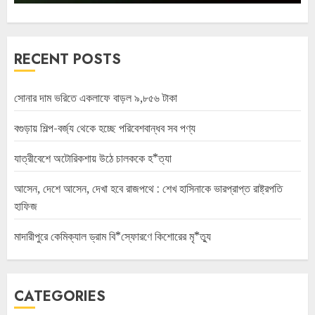
RECENT POSTS
সোনার দাম ভরিতে একলাফে বাড়ল ৯,৮৫৬ টাকা
বগুড়ায় শিল্প-বর্জ্য থেকে হচ্ছে পরিবেশবান্ধব সব পণ্য
যাত্রীবেশে অটোরিকশায় উঠে চালককে হ*ত্যা
আসেন, দেশে আসেন, দেখা হবে রাজপথে : শেখ হাসিনাকে ভারপ্রাপ্ত রাষ্ট্রপতি
হাফিজ
মাদারীপুরে কেমিক্যাল ড্রাম বি*স্ফোরণে কিশোরের মৃ*ত্যু
CATEGORIES