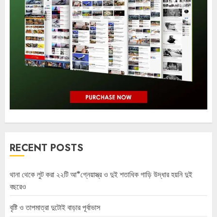
RECENT POSTS
থানা থেকে লুট করা ২২টি আ*গ্নেয়াস্ত্র ও দুই শতাধিক গাড়ি উদ্ধার হয়নি দুই
বছরেও
বৃষ্টি ও তাপমাত্রা দুটোই বাড়ার পূর্বাভাস