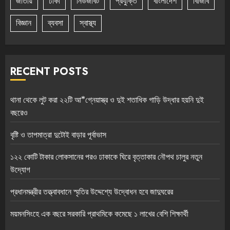
জাতীয়
ঢাকা
নিউজবিট
প্রযুক্তি
বাংলাদেশ
বিজিবি
বিজ্ঞান
ব্যবসা
স্বাস্থ্য
RECENT POSTS
থানা থেকে লুট করা ২২টি আ*গ্নেয়াস্ত্র ও দুই শতাধিক গাড়ি উদ্ধার হয়নি দুই
বছরেও
বৃষ্টি ও তাপমাত্রা দুটোই বাড়ার পূর্বাভাস
১২২ কোটি টাকার লোকসানের পরও ঢাকাকে ঘিরে বৃত্তাকার নৌপথ চালুর নতুন
উদ্যোগ
প্রধানমন্ত্রীর তত্ত্বাবধানে স্মৃতির উদ্দেশ্যে উদ্বোধন হবে জাদুঘরের
ময়মনসিংহে এক বছরে সরকারি প্রাথমিকে কমেছে ১ লাখের বেশি শিক্ষার্থী