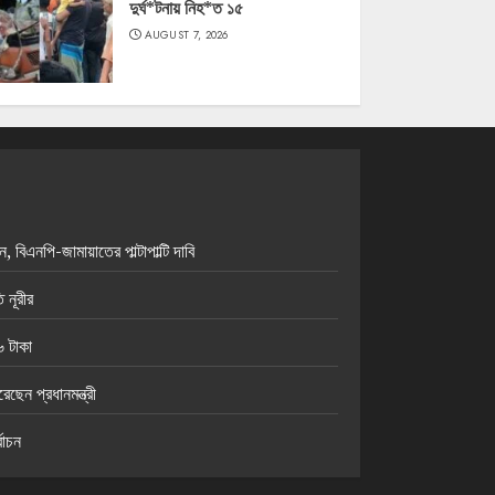
দুর্ঘ*টনায় নিহ*ত ১৫
AUGUST 7, 2026
িএনপি-জামায়াতের পাল্টাপাল্টি দাবি
 নূরীর
 টাকা
েন প্রধানমন্ত্রী
বাচন