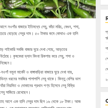
ে নওগাঁর বাজারে ইতিমধ্যে লেবু, কাঁচা মরিচ, বেগুন, শসা,
শ
বচেয়ে বেড়েছে লেবুর দাম। ৫০ টাকার কমে কোথাও এক হালি
পা
শা
োড় পাইকারি সবজি বাজার ঘুরে দেখা গেছে, আড়তের
ন উঠেছে। কৃষকেরা ভ্যান কিংবা রিকশায় করে লেবু, শসা ও
স
 নিচ্ছেন।
দ
াঁ যমুনা মার্কেট ও বাঙ্গাবাড়িয়া বাজারে ঘুরে দেখা যায়,
িভিন্ন ধরনের সবজির পাশাপাশি লেবু থাকে। কিন্তু বেশির ভাগ
২০
যাঁরা নিয়মিত ও দোকানের প্রধান পণ্য হিসেবে লেবু বিক্রি
 লেবু সাজিয়ে রেখেছেন।
সপ্তাহ আগে এক হালি লেবুর দাম ছিল ১৬ থেকে ১৮ টাকা। আজ