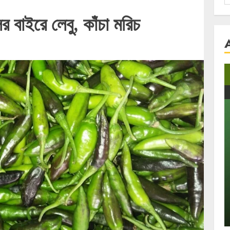
f
বাইরে লেবু, কাঁচা মরিচ