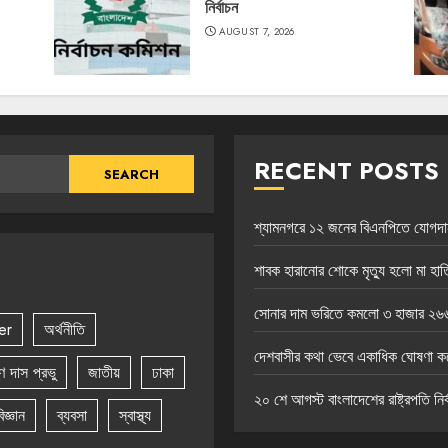
নির্বাচন
AUGUST 7, 2026
RECENT POSTS
শ্যামনগরে ১২ জনের বিএনপিতে যোগদান, ব
শাবক হারানোর শোকে মৃত্যু হলো মা হাতি
সোনার দাম ভরিতে কমলো ৩ হাজার ২৬৬
er
অর্থনীতি
দেশবাসীর কথা ভেবে একাধিক ঘোষণা করেছ
ষ্ণ দাস প্রভু
জাতীয়
ঢাকা
২০ শে আগস্ট বাংলাদেশের রাষ্ট্রপতি নির্
িজ্ঞান
ব্যবসা
স্বাস্থ্য