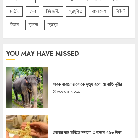
জাতীয়
ঢাকা
নিউজবিট
প্রযুক্তি
বাংলাদেশ
বিজিবি
বিজ্ঞান
ব্যবসা
স্বাস্থ্য
YOU MAY HAVE MISSED
শাবক হারানোর শোকে মৃত্যু হলো মা হাতি নূরীর
AUGUST 7, 2026
সোনার দাম ভরিতে কমলো ৩ হাজার ২৬৬ টাকা