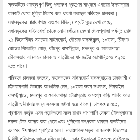
সড়কটিতে গুরুত্বপূর্ণ কিছু পদক্ষেপ গ্রহণের মাধ্যমে এবারের ঈদযাত্রায়
যানজট থেকে মুক্তি মিলবে বলে ধারণা করছেন পরিবহন চালকরা।
মহাসড়কের নারায়ণগঞ্জ অংশের বিভিন্ন পয়েন্ট ঘুরে দেখা গেছে,
মহাসড়কের সাইনবোর্ড থেকে সোনারগাঁয়ের মেঘনা টোলপ্লাজা পর্যন্ত মোট
২১ কিলোমিটার সড়কের সাইনবোর্ড, মৌচাক বাসস্ট্যান্ড, ১০তলা, চিটাগাং
রোডের শিমরাইল মোড়, কাঁচপুর বাসস্ট্যান্ড, মদনপুর ও মোগরাপাড়া
চৌরাস্তায় যানবাহন চালক ও যাত্রীদের যানজটের ভোগান্তিতে পড়তে
হতে পারে।
পরিবহন চালকরা বলছেন, মহাসড়কের সাইনবোর্ড বাসস্ট্যান্ডের ঢাকাগামী ও
চট্টগ্রামগামী উভয়ের আঞ্চলিক লেন, ১০তলা ভবন সংলগ্ন, শিমরাইল
বাসস্ট্যান্ডে, মদনপুর ও মোগরাপাড়া চৌরাস্তায় অসংখ্য গাড়ি পার্কিং আর
যাত্রী ওঠানামার জন্য সবসময় জটলা হয়ে থাকে। চালকদের মতে,
প্রশাসন কর্তৃক এসব পয়েন্টগুলো সচল রাখার পাশাপাশি মেঘনা টোলপ্লাজায়
দ্রুত টোল আদায় করা গেলে এবং পুলিশের তৎপরতা থাকলে যাত্রীদের
এবারের ঈদযাত্রা স্বস্তির হবে। নারায়ণগঞ্জ সড়ক ও জনপদ বিভাগের
নির্বাহী পরিচালক আব্দুর রহিম জানান, এবার ঈদযাত্রা উপলক্ষে এরইমধ্যে