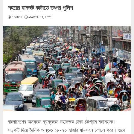
শহরের যানজট কাটাতে তৎপর পুলিশ
EDITOR
MARCH 11, 2025
বাংলাদেশের অন্যতম ব্যস্ততম মহাসড়ক ঢাকা-চট্টগ্রাম মহাসড়ক।
সড়কটি দিয়ে দৈনিক অন্তত ১৮-২০ হাজার যানবাহন চলাচল করে। তবে