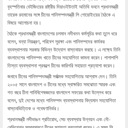
বৃহস্পতিবার বেইজিংয়ের রাষ্ট্রীয় দিয়াওইউতাই অতিথি ভবনে প্রধানমন্ত্রী
তারেক রহমানের সঙ্গে চীনের পানিসম্পদমন্ত্রী লি গোয়োইংয়ের বৈঠকে এ
বিষয়ে আলোচনা হয়।
বৈঠকে প্রধানমন্ত্রী বাংলাদেশের চলমান নদীখনন কর্মসূচির কথা তুলে ধরে
বলেন, বন্যা নিয়ন্ত্রণ, পরিবেশ সুরক্ষা এবং পানিসম্পদের কার্যকর
ব্যবস্থাপনায় সরকার বিভিন্ন উদ্যোগ বাস্তবায়ন করছে। এ লক্ষ্যে তিনি
বাংলাদেশের পানিসম্পদ খাতে চীনের সহযোগিতা কামনা করেন। পাশাপাশি
তিস্তা ব্যবস্থাপনা প্রকল্পে চীনের কারিগরি সহায়তা প্রত্যাশা করেন।
জবাবে চীনের পানিসম্পদমন্ত্রী সর্বাত্মক সহযোগিতার আশ্বাস দেন। তিনি
২০০৫ সালে বাংলাদেশ ও চীনের মধ্যে স্বাক্ষরিত সমঝোতা স্মারক এবং
গত বছর চীনা পানিবিশেষজ্ঞদের বাংলাদেশ সফরের কথা উল্লেখ করে
বলেন, দুই দেশের মধ্যে পানিসম্পদ ব্যবস্থাপনায় বিদ্যমান সহযোগিতা
বাস্তবভিত্তিক ও গবেষণানির্ভর।
প্রধানমন্ত্রী নদীভাঙন প্রতিরোধ, সেচ ব্যবস্থার উন্নয়ন এবং নৌ-
নেভিগেশন সম্প্রসারণে চীনের সহায়তা প্রত্যাশা করেন। এ সময় লি