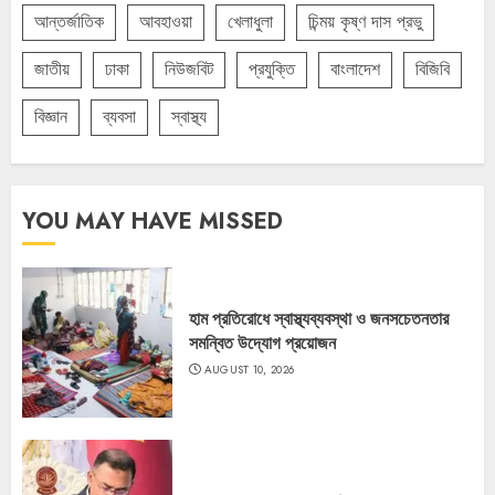
আন্তর্জাতিক
আবহাওয়া
খেলাধুলা
চিন্ময় কৃষ্ণ দাস প্রভু
জাতীয়
ঢাকা
নিউজবিট
প্রযুক্তি
বাংলাদেশ
বিজিবি
বিজ্ঞান
ব্যবসা
স্বাস্থ্য
YOU MAY HAVE MISSED
হাম প্রতিরোধে স্বাস্থ্যব্যবস্থা ও জনসচেতনতার
সমন্বিত উদ্যোগ প্রয়োজন
AUGUST 10, 2026