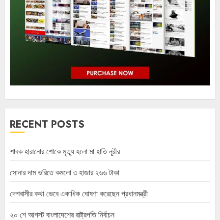
RECENT POSTS
শাবক হারানোর শোকে মৃত্যু হলো মা হাতি নূরীর
সোনার দাম ভরিতে কমলো ৩ হাজার ২৬৬ টাকা
দেশবাসীর কথা ভেবে একাধিক ঘোষণা করেছেন প্রধানমন্ত্রী
২০ শে আগস্ট বাংলাদেশের রাষ্ট্রপতি নির্বাচন