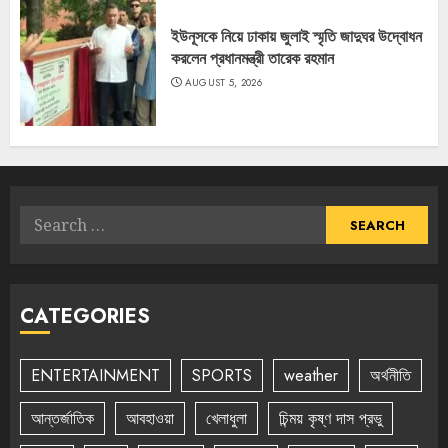
ইউনূসকে নিয়ে ঢাকায় জুলাই স্মৃতি জাদুঘর উদ্বোধন
করলেন প্রধানমন্ত্রী তারেক রহমান
AUGUST 5, 2026
Search
for:
CATEGORIES
ENTERTAINMENT
SPORTS
weather
অর্থনীতি
আন্তর্জাতিক
আবহাওয়া
খেলাধুলা
চিন্ময় কৃষ্ণ দাস প্রভু