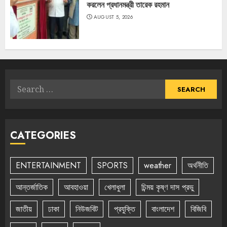
করলেন প্রধানমন্ত্রী তারেক রহমান
AUGUST 5, 2026
Search
for:
CATEGORIES
ENTERTAINMENT
SPORTS
weather
অর্থনীতি
আন্তর্জাতিক
আবহাওয়া
খেলাধুলা
চিন্ময় কৃষ্ণ দাস প্রভু
জাতীয়
ঢাকা
নিউজবিট
প্রযুক্তি
বাংলাদেশ
বিজিবি