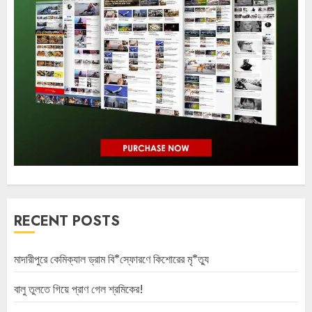
RECENT POSTS
মাদারীপুরে কেমিক্যাল ড্রাম বি*স্ফোরণে কিশোরের মৃ*ত্যু
বালু তুলতে গিয়ে প্রাণ গেল শ্রমিকের!