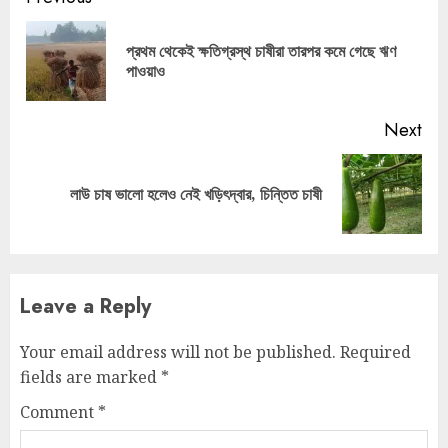
Reading
প্রথম থেকেই ক্ষতিগ্রস্থ চাষীরা তারপর কমে গেছে ঋণ
Pre
পাওয়াও
pos
Next
Next
লাউ চাষ ভালো হলেও নেই খড়িৎদ্বার, চিন্তিত চাষী
post:
Leave a Reply
Your email address will not be published.
Required
fields are marked
*
Comment
*