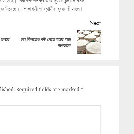
ন উঠেছে। নিরপেক্ষ তদন্ত এবং সুব্রত চন্দ্র দাসসহ
ি জানিয়েছেন এলাকাবাসী ও স্থানীয় ব্যবসায়ী মহল।
Next
দা চলছে
চাল কিনতেও কষ্ট পেতে হচ্ছে আম
Previous
Next
জনতাকে
post:
post:
lished.
Required fields are marked
*