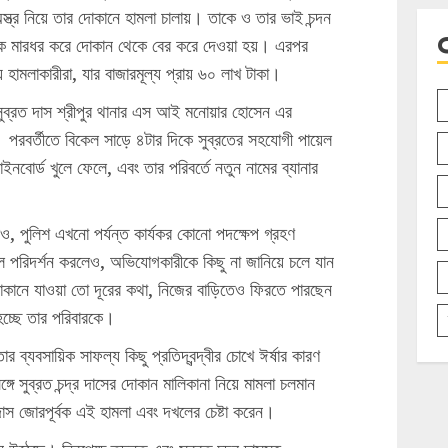
ত্র নিয়ে তার দোকানে হামলা চালায়। তাকে ও তার ভাই চন্দন
কে মারধর করে দোকান থেকে বের করে দেওয়া হয়। এরপর
় হামলাকারীরা, যার বাজারমূল্য প্রায় ৬০ লাখ টাকা।
ব্রত দাস শ্রীপুর থানার এস আই মনোয়ার হোসেন এর
 পরবর্তীতে বিকেল সাড়ে ৪টার দিকে সুব্রতের সহযোগী পায়েল
বোর্ড খুলে ফেলে, এবং তার পরিবর্তে নতুন নামের ব্যানার
েও, পুলিশ এখনো পর্যন্ত কার্যকর কোনো পদক্ষেপ গ্রহণ
ল পরিদর্শন করলেও, অভিযোগকারীকে কিছু না জানিয়ে চলে যান
োকানে যাওয়া তো দূরের কথা, নিজের বাড়িতেও ফিরতে পারছেন
 হচ্ছে তার পরিবারকে।
র ব্যবসায়িক সাফল্য কিছু প্রতিদ্বন্দ্বীর চোখে ঈর্ষার কারণ
গে সুব্রত চন্দ্র দাসের দোকান মালিকানা নিয়ে মামলা চলমান
 দাস জোরপূর্বক এই হামলা এবং দখলের চেষ্টা করেন।