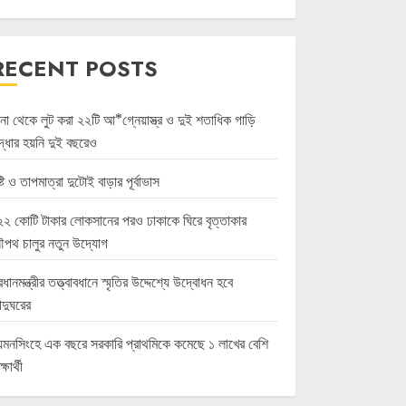
RECENT POSTS
ানা থেকে লুট করা ২২টি আ*গ্নেয়াস্ত্র ও দুই শতাধিক গাড়ি
দ্ধার হয়নি দুই বছরেও
ষ্টি ও তাপমাত্রা দুটোই বাড়ার পূর্বাভাস
২২ কোটি টাকার লোকসানের পরও ঢাকাকে ঘিরে বৃত্তাকার
ৌপথ চালুর নতুন উদ্যোগ
রধানমন্ত্রীর তত্ত্বাবধানে স্মৃতির উদ্দেশ্যে উদ্বোধন হবে
াদুঘরের
য়মনসিংহে এক বছরে সরকারি প্রাথমিকে কমেছে ১ লাখের বেশি
ক্ষার্থী