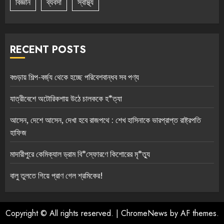
বিজ্ঞান
ব্যবসা
স্বাস্থ্য
RECENT POSTS
বগুড়ায় শিল্প-বর্জ্য থেকে হচ্ছে পরিবেশবান্ধব সব পণ্য
যাত্রীবেশে অটোরিকশায় উঠে চালককে হ*ত্যা
আসেন, দেশে আসেন, দেখা হবে রাজপথে : শেখ হাসিনাকে ভারপ্রাপ্ত রাষ্ট্রপতি
হাফিজ
মাদারীপুরে কেমিক্যাল ড্রাম বি*স্ফোরণে কিশোরের মৃ*ত্যু
বালু তুলতে গিয়ে প্রাণ গেল শ্রমিকের!
Copyright © All rights reserved.
|
ChromeNews
by AF themes.