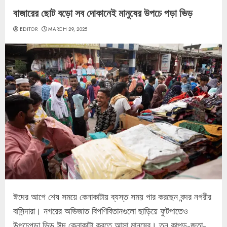
বাজারের ছোট বড়ো সব দোকানেই মানুষের উপচে পড়া ভিড়
EDITOR
MARCH 29, 2025
ঈদের আগে শেষ সময়ে কেনাকাটায় ব্যস্ত সময় পার করছেন বন্দর নগরীর
বাসিন্দারা। নগরের অভিজাত বিপণিবিতানগুলো ছাড়িয়ে ফুটপাতেও
উপচেপড়া ভিড় ঈদ কেনাকাটা করতে আসা মানুষের। তুন কাপড়-জুতা-