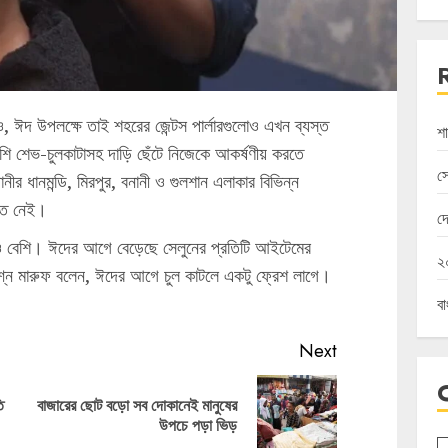
াও, ঈদ উপলক্ষে তাই শহরের জেন্টস পার্লারগুলোও এখন ব্যস্ত
শা
ি শেভ-চুলকাটাসহ দাড়ি ছেঁটে নিজেকে আকর্ষণীয় করতে
স
নীর ধানমন্ডি, মিরপুর, বনানী ও গুলশান এলাকার বিভিন্ন
রসত নেই।
দ
ও বেশি। ঈদের আগে বেড়েছে সেলুনের প্রতিটি আইটেমের
২০
শ্নে মারুফ বলেন, ঈদের আগে চুল কাটলে একটু ফ্রেশ লাগে।
ব
Next
ি
বাজারের ছোট বড়ো সব দোকানেই মানুষের
Previous
Next
উপচে পড়া ভিড়
post:
post: