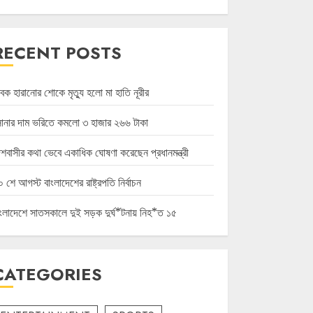
RECENT POSTS
বক হারানোর শোকে মৃত্যু হলো মা হাতি নূরীর
োনার দাম ভরিতে কমলো ৩ হাজার ২৬৬ টাকা
েশবাসীর কথা ভেবে একাধিক ঘোষণা করেছেন প্রধানমন্ত্রী
 শে আগস্ট বাংলাদেশের রাষ্ট্রপতি নির্বাচন
াংলাদেশে সাতসকালে দুই সড়ক দুর্ঘ*টনায় নিহ*ত ১৫
CATEGORIES