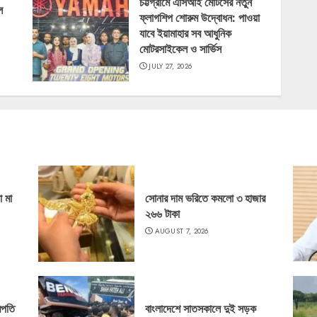
চট্টগ্রামে এসিআই মোটর্সের নতুন
ল
ফ্লাগশিপ শোরুম উদ্বোধন: পাওয়া
যাবে ইয়ামাহার সব আধুনিক
মোটরসাইকেল ও সার্ভিস
JULY 27, 2026
ো মা
সোনার দাম ভরিতে কমলো ৩ হাজার
২৬৬ টাকা
AUGUST 7, 2026
রপতি
বাংলাদেশে সাতসকালে দুই সড়ক