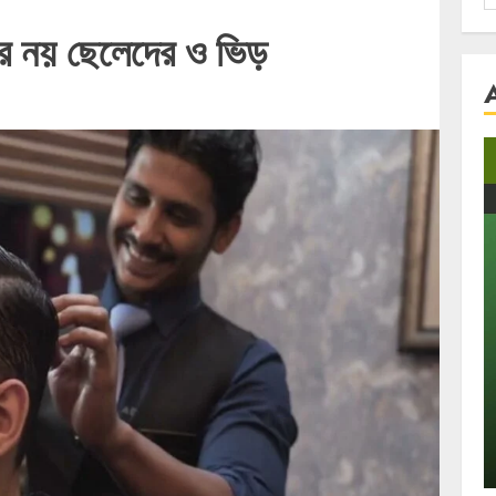
f
দের নয় ছেলেদের ও ভিড়