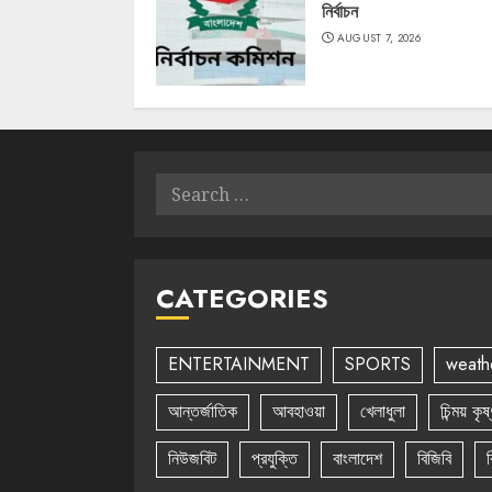
নির্বাচন
AUGUST 7, 2026
Search
for:
CATEGORIES
ENTERTAINMENT
SPORTS
weath
আন্তর্জাতিক
আবহাওয়া
খেলাধুলা
চিন্ময় কৃ
নিউজবিট
প্রযুক্তি
বাংলাদেশ
বিজিবি
ব