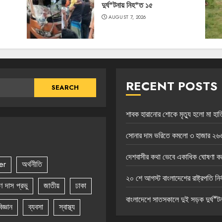
দুর্ঘ*টনায় নিহ*ত ১৫
AUGUST 7, 2026
RECENT POSTS
শাবক হারানোর শোকে মৃত্যু হলো মা হাতি
সোনার দাম ভরিতে কমলো ৩ হাজার ২৬৬
দেশবাসীর কথা ভেবে একাধিক ঘোষণা করেছ
er
অর্থনীতি
২০ শে আগস্ট বাংলাদেশের রাষ্ট্রপতি নির্
ষ্ণ দাস প্রভু
জাতীয়
ঢাকা
বাংলাদেশে সাতসকালে দুই সড়ক দুর্ঘ*ট
িজ্ঞান
ব্যবসা
স্বাস্থ্য