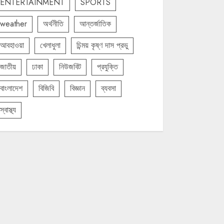
ENTERTAINMENT
SPORTS
weather
অর্থনীতি
আন্তর্জাতিক
আবহাওয়া
খেলাধুলা
চিন্ময় কৃষ্ণ দাস প্রভু
জাতীয়
ঢাকা
নিউজবিট
প্রযুক্তি
বাংলাদেশ
বিজিবি
বিজ্ঞান
ব্যবসা
স্বাস্থ্য