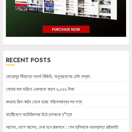
RECENT POSTS
মেহেরপুর সীমান্তে সতর্ক বিজিবি, অনুপ্রবেশের চেষ্টা নস্যাৎ
সোনার দাম ভরিতে একলাফে বাড়ল ৯,৮৫৬ টাকা
বগুড়ায় শিল্প-বর্জ্য থেকে হচ্ছে পরিবেশবান্ধব সব পণ্য
যাত্রীবেশে অটোরিকশায় উঠে চালককে হ*ত্যা
আসেন, দেশে আসেন, দেখা হবে রাজপথে : শেখ হাসিনাকে ভারপ্রাপ্ত রাষ্ট্রপতি