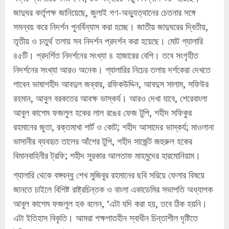
জাদুঘর কর্তৃপক্ষ জানিয়েছে, জুলাই গণ-অভ্যুত্থানের চেতনার সঙ্গে
সমন্বয় করে নিদর্শন পুনর্বিন্যাস করা হচ্ছে। জাতীয় জাদুঘরের দ্বিতীয়,
তৃতীয় ও চতুর্থ তলায় সব নিদর্শন প্রদর্শন করা হয়েছে। মোট গ্যালারি
৪৫টি। প্রদর্শিত নিদর্শনের সংখ্যা ৪ হাজারের বেশি। তবে সংগৃহীত
নিদর্শনের সংখ্যা আরও অনেক। গ্যালারির নিচের তলায় দর্শকেরা দেখতে
পাবেন ভাষাশহীদ আবদুল জব্বার, রফিকউদ্দিন, আবদুস সালাম, সফিউর
রহমান, আবুল বরকতের আবক্ষ ভাস্কর্য। আরও দেখা যাবে, শেরেবাংলা
আবুল কাশেম ফজলুল হকের লাল রঙের ফেজ টুপি, শহীদ সফিকুর
রহমানের জুতা, রক্তমাখা শার্ট ও কোট; শহীদ আসাদের ভাস্কর্য; মাওলানা
ভাসানীর ব্যবহৃত তালের আঁশের টুপি, শহীদ সার্জেন্ট জহুরুল হকের
বিমানবাহিনীর ট্রফি; শহীদ সুরকার আলতাফ মাহমুদের হারমোনিয়াম।
গ্যালারি থেকে বঙ্গবন্ধু শেখ মুজিবুর রহমানের ছবি সরিয়ে ফেলার বিষয়ে
জানতে চাইলে বিশিষ্ট রাষ্ট্রচিন্তক ও বাংলা একাডেমির সভাপতি অধ্যাপক
আবুল কাশেম ফজলুল হক বলেন, ‘এটা যদি করা হয়, তবে ঠিক হয়নি।
এটা ইতিহাস বিকৃতি। আমরা পক্ষপাতহীন স্বাধীন চিন্তাশীল দৃষ্টিতে