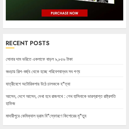
RECENT POSTS
সোনার দাম ভরিতে একলাফে বাড়ল ৯,৮৫৬ টাকা
বগুড়ায় শিল্প-বর্জ্য থেকে হচ্ছে পরিবেশবান্ধব সব পণ্য
যাত্রীবেশে অটোরিকশায় উঠে চালককে হ*ত্যা
আসেন, দেশে আসেন, দেখা হবে রাজপথে : শেখ হাসিনাকে ভারপ্রাপ্ত রাষ্ট্রপতি
হাফিজ
মাদারীপুরে কেমিক্যাল ড্রাম বি*স্ফোরণে কিশোরের মৃ*ত্যু