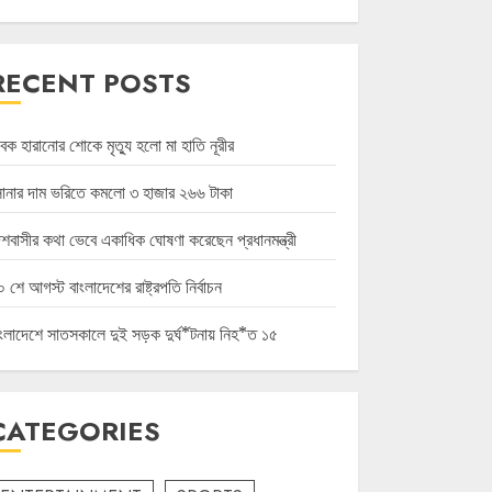
RECENT POSTS
বক হারানোর শোকে মৃত্যু হলো মা হাতি নূরীর
োনার দাম ভরিতে কমলো ৩ হাজার ২৬৬ টাকা
েশবাসীর কথা ভেবে একাধিক ঘোষণা করেছেন প্রধানমন্ত্রী
 শে আগস্ট বাংলাদেশের রাষ্ট্রপতি নির্বাচন
াংলাদেশে সাতসকালে দুই সড়ক দুর্ঘ*টনায় নিহ*ত ১৫
CATEGORIES