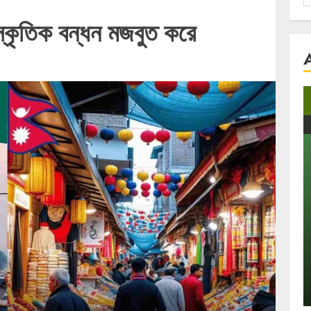
f
স্কৃতিক বন্ধন মজবুত করে