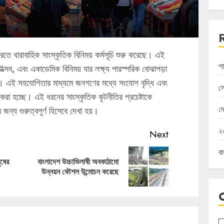
রতে ধারাবাহিক সাংস্কৃতিক বিনিময় কর্মসূচি শুরু করেছে। এই
শা
ীত উত্সব, এবং একাডেমিক বিনিময় যার লক্ষ্য পারস্পরিক বোঝাপড়া
। এই সহযোগিতার মাধ্যমে জনগণের মধ্যে সংযোগ বৃদ্ধি এবং
স
করা হচ্ছে। এই ধরনের সাংস্কৃতিক কূটনীতির প্রচেষ্টাকে
দ
্য গুরুত্বপূর্ণ হিসেবে দেখা হয়।
২০
Next
ব
ুষের
বাংলাদেশ উচ্চাভিলাষী অবকাঠামো
Previous
Next
উন্নয়ন কৌশল উন্মোচন করেছে
post:
post: