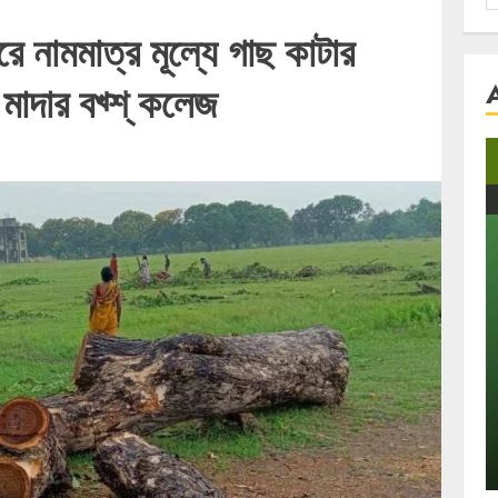
f
রে নামমাত্র মূল্যে গাছ কাটার
ে মাদার বখ্শ্ কলেজ