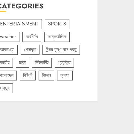
CATEGORIES
ENTERTAINMENT
SPORTS
weather
অর্থনীতি
আন্তর্জাতিক
আবহাওয়া
খেলাধুলা
চিন্ময় কৃষ্ণ দাস প্রভু
জাতীয়
ঢাকা
নিউজবিট
প্রযুক্তি
বাংলাদেশ
বিজিবি
বিজ্ঞান
ব্যবসা
স্বাস্থ্য