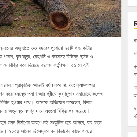
মা
জে উন্নয়নের অজুহাতে ৩৩ বছরের পুরোনো ২৫টি গাছ কাটার
বা
 পলাশ, কৃষ্ণচূড়া, মেহগনি ও কদমসহ বিভিন্ন দুর্লভ ও
লামে বিক্রি করে দিয়েছে কলেজ কর্তৃপক্ষ। ২১ মে এই
গণ
কর
ো কেবল প্রাকৃতিক শোভাই বর্ধন করে না, বরং ক্যাম্পাসের
ঢা
। বিশেষ করে বসন্তে পলাশ আর গ্রীষ্মে কৃষ্ণচূড়ার সমারোহে কলেজ
তা
এখন বিলীন হওয়ার পথে। অনেকে অভিযোগ করেছেন, বিশাল
৭
নায় অত্যন্ত নগণ্য দামে এগুলো বিক্রি করা হয়েছে।
ঘ
তুন ভবন নির্মাণের কারণে মাঠ সংকুচিত হয়ে আসবে, যার ফলে
েছে। ২০২৫ সালের ডিসেম্বরে বন বিভাগের কাছে গাছের