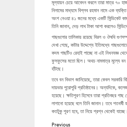
মূল্যায়ন চেয়ে আবেদন করলে তারা মাত্র ৭০ হাজা
নিলামের মাধ্যমে বিপ্লব রহমান নামে এক ব্যক্ত
অংশ নেওয়া ৪১ জনের মধ্যে একটি সিন্ডিকেট কা
তিনি জানান, দেড় লাখ টাকা আশা করলেও সিন্ডিক
গাছগুলোর তালিকায় রয়েছে বিরল ও ঔষধি গুণসম
দেখা গেছে, কাটার উদ্দেশ্যে ইতিমধ্যে গাছগুলোতে
কদম গাছটিও রেহাই পাচ্ছে না এই নিধনযজ্ঞ থেক
ফুসফুসের মতো ছিল। অথচ নামমাত্র মূল্যে বন ব
হাঁটছে।
তবে বন বিভাগ জানিয়েছে, তারা কেবল সরকারি বিধি 
দায়ভার পুরোপুরি প্রতিষ্ঠানের। অন্যদিকে, কলেজ 
হয়েছে। ক্ষতিপূরণ হিসেবে তারা প্রতিবছর গাছ
লাগানো হয়েছে বলে তিনি জানান। তবে শতবর্ষী হও
কতটুকু পূরণ হবে, তা নিয়ে প্রশ্ন থেকেই যাচ্ছে
Continue
Previous