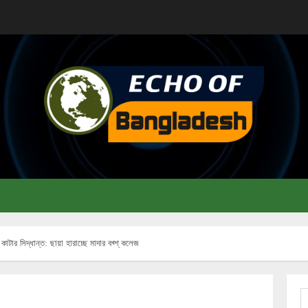
কাটার সিদ্ধান্ত: ছায়া হারাচ্ছে মাদার বখ্শ্ কলেজ
S