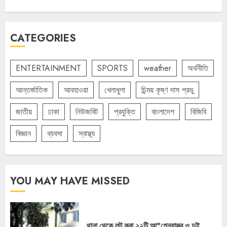
CATEGORIES
ENTERTAINMENT
SPORTS
weather
অর্থনীতি
আন্তর্জাতিক
আবহাওয়া
খেলাধুলা
চিন্ময় কৃষ্ণ দাস প্রভু
জাতীয়
ঢাকা
নিউজবিট
প্রযুক্তি
বাংলাদেশ
বিজিবি
বিজ্ঞান
ব্যবসা
স্বাস্থ্য
YOU MAY HAVE MISSED
থানা থেকে লুট করা ২২টি আ*গ্নেয়াস্ত্র ও দুই