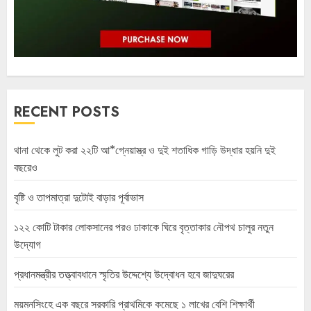
RECENT POSTS
থানা থেকে লুট করা ২২টি আ*গ্নেয়াস্ত্র ও দুই শতাধিক গাড়ি উদ্ধার হয়নি দুই
বছরেও
বৃষ্টি ও তাপমাত্রা দুটোই বাড়ার পূর্বাভাস
১২২ কোটি টাকার লোকসানের পরও ঢাকাকে ঘিরে বৃত্তাকার নৌপথ চালুর নতুন
উদ্যোগ
প্রধানমন্ত্রীর তত্ত্বাবধানে স্মৃতির উদ্দেশ্যে উদ্বোধন হবে জাদুঘরের
ময়মনসিংহে এক বছরে সরকারি প্রাথমিকে কমেছে ১ লাখের বেশি শিক্ষার্থী