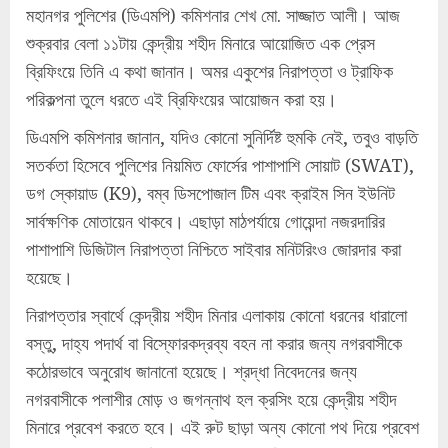
মহানগর পুলিশের (ডিএমপি) কমিশনার শেখ মো. সাজ্জাত আলী। আজ
শুক্রবার বেলা ১১টায় কেন্দ্রীয় শহীদ মিনারে আয়োজিত এক প্রেস
ব্রিফিংয়ে তিনি এ কথা জানান। অমর একুশের নিরাপত্তা ও ট্রাফিক
পরিকল্পনা তুলে ধরতে এই ব্রিফিংয়ের আয়োজন করা হয়।
ডিএমপি কমিশনার জানান, যদিও কোনো সুনির্দিষ্ট হুমকি নেই, তবুও বাড়তি
সতর্কতা হিসেবে পুলিশের নিয়মিত ফোর্সের পাশাপাশি সোয়াট (SWAT),
ডগ স্কোয়াড (K9), বম্ব ডিসপোজাল টিম এবং ক্রাইম সিন ইউনিট
সার্বক্ষণিক মোতায়েন থাকবে। এছাড়া মাঠপর্যায়ে গোয়েন্দা নজরদারির
পাশাপাশি ডিজিটাল নিরাপত্তা নিশ্চিতে সাইবার মনিটরিংও জোরদার করা
হয়েছে।
নিরাপত্তার স্বার্থে কেন্দ্রীয় শহীদ মিনার এলাকায় কোনো ধরনের ধারালো
বস্তু, দাহ্য পদার্থ বা বিস্ফোরকদ্রব্য বহন না করার জন্য নগরবাসীকে
কঠোরভাবে অনুরোধ জানানো হয়েছে। শ্রদ্ধা নিবেদনের জন্য
নগরবাসীকে পলাশীর মোড় ও জগন্নাথ হল ক্রসিং হয়ে কেন্দ্রীয় শহীদ
মিনারে প্রবেশ করতে হবে। এই রুট ছাড়া অন্য কোনো পথ দিয়ে প্রবেশ