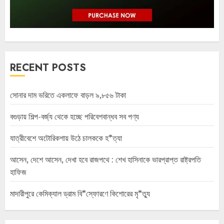
RECENT POSTS
সোনার দাম ভরিতে একলাফে বাড়ল ৯,৮৫৬ টাকা
বগুড়ায় শিল্প-বর্জ্য থেকে হচ্ছে পরিবেশবান্ধব সব পণ্য
যাত্রীবেশে অটোরিকশায় উঠে চালককে হ*ত্যা
আসেন, দেশে আসেন, দেখা হবে রাজপথে : শেখ হাসিনাকে ভারপ্রাপ্ত রাষ্ট্রপতি
হাফিজ
মাদারীপুরে কেমিক্যাল ড্রাম বি*স্ফোরণে কিশোরের মৃ*ত্যু