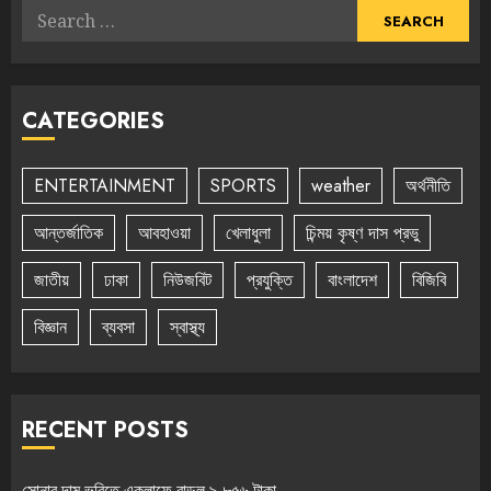
Search
for:
CATEGORIES
ENTERTAINMENT
SPORTS
weather
অর্থনীতি
আন্তর্জাতিক
আবহাওয়া
খেলাধুলা
চিন্ময় কৃষ্ণ দাস প্রভু
জাতীয়
ঢাকা
নিউজবিট
প্রযুক্তি
বাংলাদেশ
বিজিবি
বিজ্ঞান
ব্যবসা
স্বাস্থ্য
RECENT POSTS
সোনার দাম ভরিতে একলাফে বাড়ল ৯,৮৫৬ টাকা