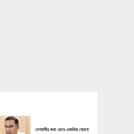
দেশবাসীর কথা ভেবে একাধিক ঘোষণা