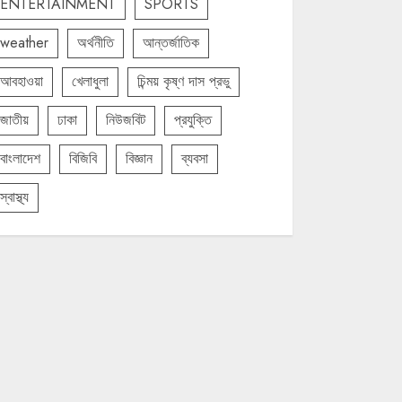
ENTERTAINMENT
SPORTS
weather
অর্থনীতি
আন্তর্জাতিক
আবহাওয়া
খেলাধুলা
চিন্ময় কৃষ্ণ দাস প্রভু
জাতীয়
ঢাকা
নিউজবিট
প্রযুক্তি
বাংলাদেশ
বিজিবি
বিজ্ঞান
ব্যবসা
স্বাস্থ্য