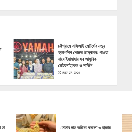
চট্টগ্রামে এসিআই মোটর্সের নতুন
ল
ফ্লাগশিপ শোরুম উদ্বোধন: পাওয়া
যাবে ইয়ামাহার সব আধুনিক
মোটরসাইকেল ও সার্ভিস
JULY 27, 2026
ো মা
সোনার দাম ভরিতে কমলো ৩ হাজার