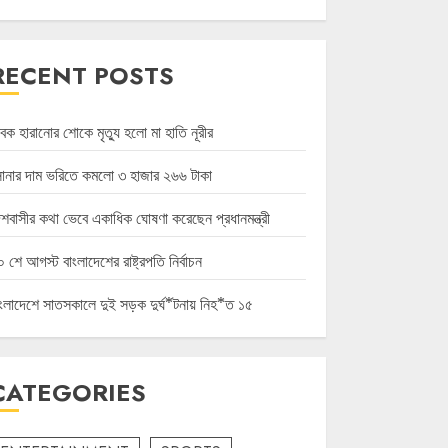
RECENT POSTS
বক হারানোর শোকে মৃত্যু হলো মা হাতি নূরীর
োনার দাম ভরিতে কমলো ৩ হাজার ২৬৬ টাকা
েশবাসীর কথা ভেবে একাধিক ঘোষণা করেছেন প্রধানমন্ত্রী
 শে আগস্ট বাংলাদেশের রাষ্ট্রপতি নির্বাচন
াংলাদেশে সাতসকালে দুই সড়ক দুর্ঘ*টনায় নিহ*ত ১৫
CATEGORIES