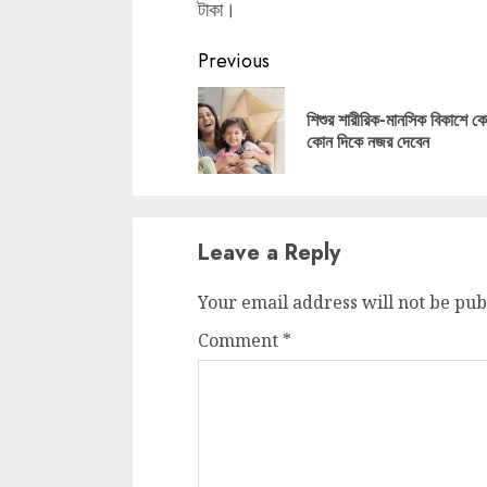
টাকা।
Continue
Previous
Reading
শিশুর শারীরিক-মানসিক বিকাশে ক
কোন দিকে নজর দেবেন
Leave a Reply
Your email address will not be pub
Comment
*