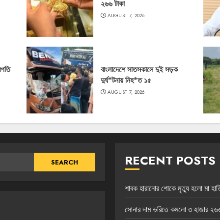
২৬৬ টাকা
AUGUST 7, 2026
রপতি
বাংলাদেশে সাতসকালে দুই সড়ক
দুর্ঘ*টনায় নিহ*ত ১৫
AUGUST 7, 2026
RECENT POSTS
শাবক হারানোর শোকে মৃত্যু হলো মা হাতি
সোনার দাম ভরিতে কমলো ৩ হাজার ২৬৬