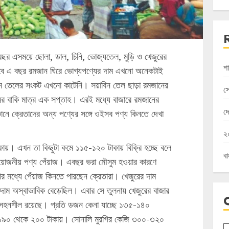
 বছর এসময়ে ছোলা, ডাল, চিনি, ভোজ্যতেল, মুড়ি ও খেজুরের
শা
 তবে এ বছর রমজান ঘিরে ভোগ্যপণ্যের দাম এখনো অনেকটাই
ন তেলের সংকট এখনো কাটেনি। সয়াবিন তেল ছাড়া রমজানের
স
ের বাকি মাত্র এক সপ্তাহ। এরই মধ্যে বাজারে রমজানের
দ
ানে ক্রেতাদের অন্য পণ্যের সঙ্গে ওইসব পণ্য কিনতে দেখা
২০
ায়। এখন তা কিছুটা কমে ১১৫-১২০ টাকায় বিক্রি হচ্ছে বলে
ব
োজনীয় পণ্য পেঁয়াজ। এবছর ভরা মৌসুম হওয়ার কারণে
ার মধ্যে পেঁয়াজ কিনতে পারছেন ক্রেতারা। খেজুরের দাম
াম অস্বাভাবিক বেড়েছিল। এবার সে তুলনায় খেজুরের বাজার
মও সহনশীল রয়েছে। প্রতি ডজন কেনা যাচ্ছে ১৩৫-১৪০
কেজি ১৯০ থেকে ২০০ টাকায়। সোনালি মুরগির কেজি ৩০০-৩২০