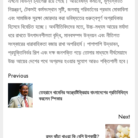
এখনো বিভিন্ন চ্যালেঞ্জ রয়ে গেছে। আয়বৈষম্য কমানো, মূল্যস্ফীতি
নিয়ন্ত্রণ, টেকসই কর্মসংস্থান সৃষ্টি, জলবায়ু পরিবর্তনের প্রভাব মোকাবিলা
এবং সামাজিক সুরক্ষা জোরদার করা ভবিষ্যতের গুরুত্বপূর্ণ অগ্রাধিকার
হিসেবে বিবেচিত হচ্ছে। অর্থনীতিবিদদের মতে, উচ্চ-মধ্যম আয়ের মর্যাদা
ধরে রাখতে উৎপাদনশীলতা বৃদ্ধি, মানবসম্পদ উন্নয়ন এবং নীতিগত
সংস্কারের ধারাবাহিকতা বজায় রাখা অপরিহার্য। পাশাপাশি উদ্ভাবন,
প্রযুক্তিনির্ভর শিল্প এবং দক্ষ জনশক্তি গড়ে তোলার মাধ্যমে দীর্ঘমেয়াদে
উচ্চ আয়ের দেশের পথে অগ্রসর হওয়ার সুযোগ আরও শক্তিশালী হবে।
Continue
Previous
Reading
তেহরানে খামেনির অন্ত্যেষ্টিক্রিয়ায় বাংলাদেশের প্রতিনিধিত্ব
Pre
করলেন স্পিকার
pos
Next
Next
রসুন কাঁচা খাওয়া কি বেশি উপকারী?