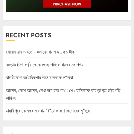
RECENT POSTS
সোনার দাম ভরিতে একলাফে বাড়ল ৯,৮৫৬ টাকা
বগুড়ায় শিল্প-বর্জ্য থেকে হচ্ছে পরিবেশবান্ধব সব পণ্য
যাত্রীবেশে অটোরিকশায় উঠে চালককে হ*ত্যা
আসেন, দেশে আসেন, দেখা হবে রাজপথে : শেখ হাসিনাকে ভারপ্রাপ্ত রাষ্ট্রপতি
হাফিজ
মাদারীপুরে কেমিক্যাল ড্রাম বি*স্ফোরণে কিশোরের মৃ*ত্যু