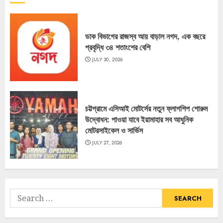
ডাক বিভাগের রাজস্ব আয় বাড়াল নগদ, এক বছরে
প্রবৃদ্ধি ৩৪ শতাংশের বেশি
JULY 30, 2026
চট্টগ্রামে এসিআই মোটর্সের নতুন ফ্লাগশিপ শোরুম
উদ্বোধন: পাওয়া যাবে ইয়ামাহার সব আধুনিক
মোটরসাইকেল ও সার্ভিস
JULY 27, 2026
Search
for: