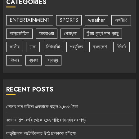
CATEGORIES
ENTERTAINMENT
SPORTS
weather
অর্থনীতি
আন্তর্জাতিক
আবহাওয়া
খেলাধুলা
চিন্ময় কৃষ্ণ দাস প্রভু
জাতীয়
ঢাকা
নিউজবিট
প্রযুক্তি
বাংলাদেশ
বিজিবি
বিজ্ঞান
ব্যবসা
স্বাস্থ্য
RECENT POSTS
সোনার দাম ভরিতে একলাফে বাড়ল ৯,৮৫৬ টাকা
বগুড়ায় শিল্প-বর্জ্য থেকে হচ্ছে পরিবেশবান্ধব সব পণ্য
যাত্রীবেশে অটোরিকশায় উঠে চালককে হ*ত্যা