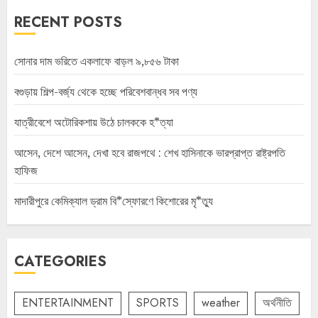
RECENT POSTS
সোনার দাম ভরিতে একলাফে বাড়ল ৯,৮৫৬ টাকা
বগুড়ায় শিল্প-বর্জ্য থেকে হচ্ছে পরিবেশবান্ধব সব পণ্য
যাত্রীবেশে অটোরিকশায় উঠে চালককে হ*ত্যা
আসেন, দেশে আসেন, দেখা হবে রাজপথে : শেখ হাসিনাকে ভারপ্রাপ্ত রাষ্ট্রপতি
হাফিজ
মাদারীপুরে কেমিক্যাল ড্রাম বি*স্ফোরণে কিশোরের মৃ*ত্যু
CATEGORIES
ENTERTAINMENT
SPORTS
weather
অর্থনীতি