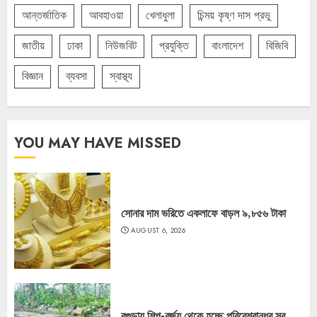
আন্তর্জাতিক
আবহাওয়া
খেলাধুলা
চিন্ময় কৃষ্ণ দাস প্রভু
জাতীয়
ঢাকা
নিউজবিট
প্রযুক্তি
বাংলাদেশ
বিজিবি
বিজ্ঞান
ব্যবসা
স্বাস্থ্য
YOU MAY HAVE MISSED
সোনার দাম ভরিতে একলাফে বাড়ল ৯,৮৫৬ টাকা
AUGUST 6, 2026
বগুড়ায় শিল্প-বর্জ্য থেকে হচ্ছে পরিবেশবান্ধব সব