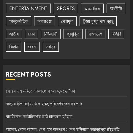
ENTERTAINMENT
SPORTS
weather
অর্থনীতি
আন্তর্জাতিক
আবহাওয়া
খেলাধুলা
চিন্ময় কৃষ্ণ দাস প্রভু
জাতীয়
ঢাকা
নিউজবিট
প্রযুক্তি
বাংলাদেশ
বিজিবি
বিজ্ঞান
ব্যবসা
স্বাস্থ্য
RECENT POSTS
সোনার দাম ভরিতে একলাফে বাড়ল ৯,৮৫৬ টাকা
বগুড়ায় শিল্প-বর্জ্য থেকে হচ্ছে পরিবেশবান্ধব সব পণ্য
যাত্রীবেশে অটোরিকশায় উঠে চালককে হ*ত্যা
আসেন, দেশে আসেন, দেখা হবে রাজপথে : শেখ হাসিনাকে ভারপ্রাপ্ত রাষ্ট্রপতি