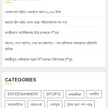
সোনার দাম ভরিতে একলাফে বাড়ল ৯,৮৫৬ টাকা
বগুড়ায় শিল্প-বর্জ্য থেকে হচ্ছে পরিবেশবান্ধব সব পণ্য
যাত্রীবেশে অটোরিকশায় উঠে চালককে হ*ত্যা
আসেন, দেশে আসেন, দেখা হবে রাজপথে : শেখ হাসিনাকে ভারপ্রাপ্ত রাষ্ট্রপতি
হাফিজ
মাদারীপুরে কেমিক্যাল ড্রাম বি*স্ফোরণে কিশোরের মৃ*ত্যু
CATEGORIES
ENTERTAINMENT
SPORTS
weather
অর্থনীতি
আন্তর্জাতিক
আবহাওয়া
খেলাধুলা
চিন্ময় কৃষ্ণ দাস প্রভু