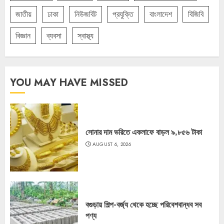
জাতীয়
ঢাকা
নিউজবিট
প্রযুক্তি
বাংলাদেশ
বিজিবি
বিজ্ঞান
ব্যবসা
স্বাস্থ্য
YOU MAY HAVE MISSED
সোনার দাম ভরিতে একলাফে বাড়ল ৯,৮৫৬ টাকা
AUGUST 6, 2026
বগুড়ায় শিল্প-বর্জ্য থেকে হচ্ছে পরিবেশবান্ধব সব
পণ্য