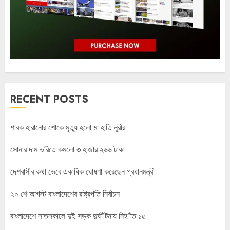
RECENT POSTS
শাবক হারানোর শোকে মৃত্যু হলো মা হাতি নূরীর
সোনার দাম ভরিতে কমলো ৩ হাজার ২৬৬ টাকা
দেশবাসীর কথা ভেবে একাধিক ঘোষণা করেছেন প্রধানমন্ত্রী
২০ শে আগস্ট বাংলাদেশের রাষ্ট্রপতি নির্বাচন
বাংলাদেশে সাতসকালে দুই সড়ক দুর্ঘ*টনায় নিহ*ত ১৫